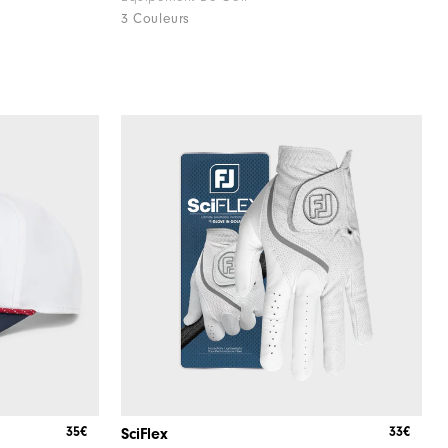
3 Couleurs
35€
33€
SciFlex