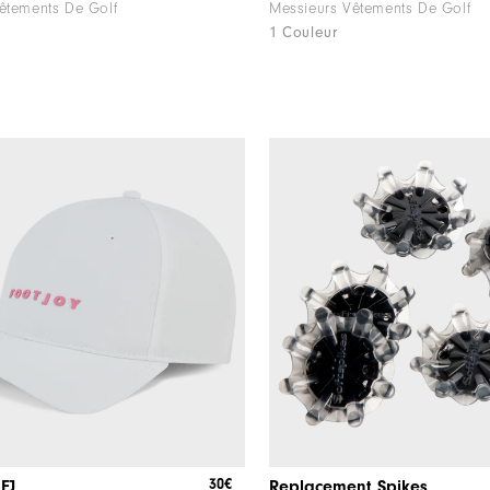
êtements De Golf
Messieurs Vêtements De Golf
1 Couleur
30€
FJ
Replacement Spikes