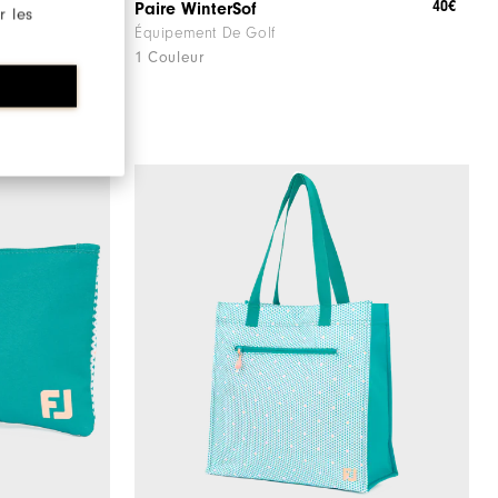
36€
40€
Paire WinterSof
r les
Équipement De Golf
1 Couleur