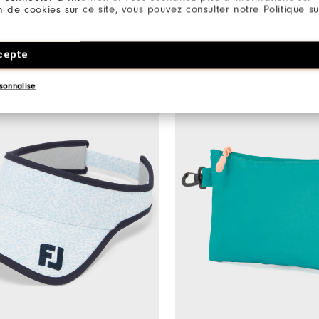
30€
Maille FJ
RainGrip Pair
ion de cookies sur ce site, vous pouvez consulter notre Politique su
 De Golf
Équipement De Golf
1 Couleur
cepte
sonnalise