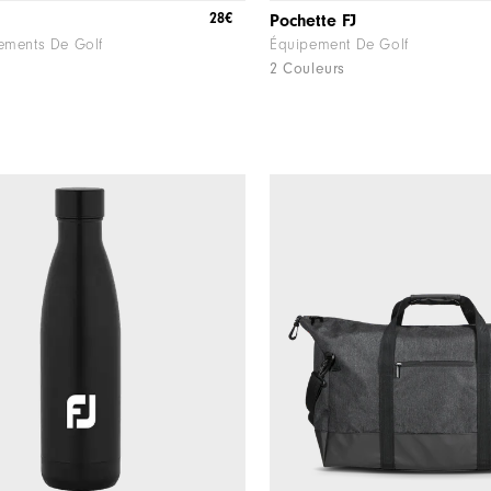
28€
Pochette FJ
ements De Golf
Équipement De Golf
2 Couleurs