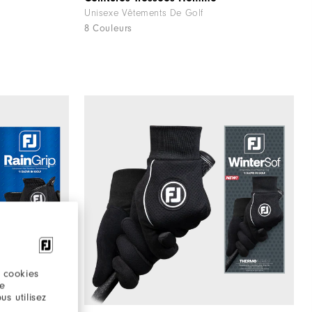
Unisexe Vêtements De Golf
8 Couleurs
 cookies
re
s utilisez