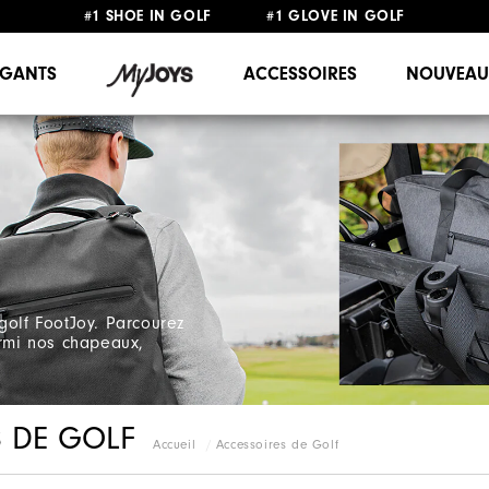
#1 SHOE IN GOLF #1 GLOVE IN GOLF
LIVRAISON OFFERTE
DÈS 99€+
&
RETOUR GRATUIT
GANTS
ACCESSOIRES
NOUVEAU
golf FootJoy. Parcourez
armi nos chapeaux,
S DE GOLF
Accueil
Accessoires de Golf