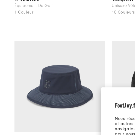
Équipement De Golf
Unisexe Vêt
1 Couleur
10 Couleurs
FootJoy.f
Nous réco
et autres
navigateu
pour vous