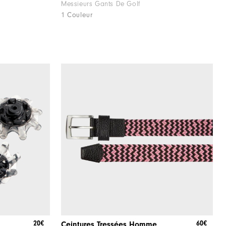
Messieurs Gants De Golf
1 Couleur
20€
60€
Ceintures Tressées Homme