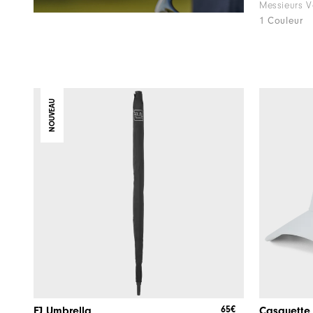
Messieurs V
1 Couleur
NOUVEAU
65€
FJ Umbrella
Casquette 