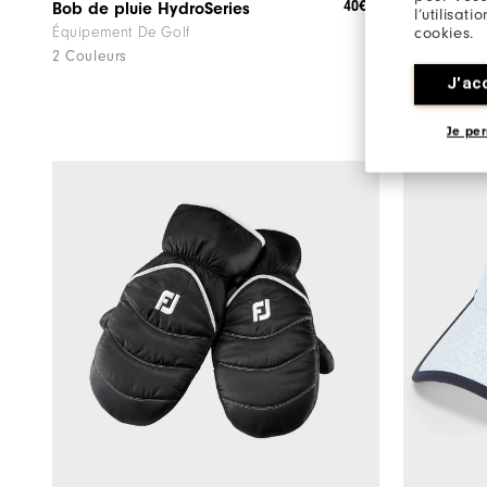
40€
Bob de pluie HydroSeries
Bonnet en 
l’utilisat
cookies.
Équipement De Golf
Équipement
2 Couleurs
3 Couleurs
J'ac
Je per