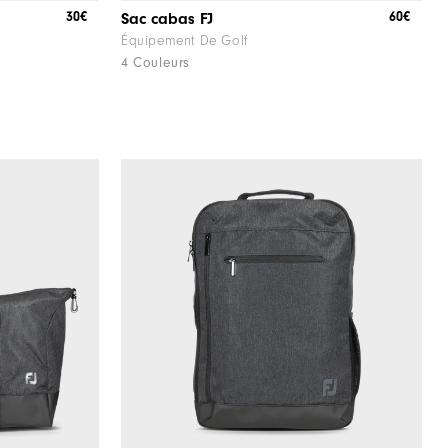
30€
60€
Sac cabas FJ
Équipement De Golf
4 Couleurs