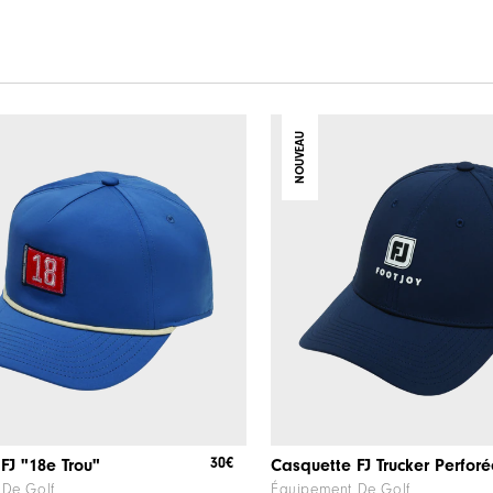
NOUVEAU
30€
FJ "18e Trou"
Casquette FJ Trucker Perforé
 De Golf
Équipement De Golf