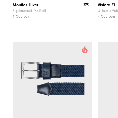
39€
Moufles Hiver
Visière FJ
Équipement De Golf
Unisexe Vêt
1 Couleur
4 Couleurs