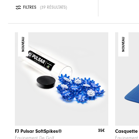
FILTRES
39 RÉSULTATS
NOUVEAU
NOUVEAU
35€
FJ Pulsar SoftSpikes®
Casquette 
Équipement De Golf
Équipement