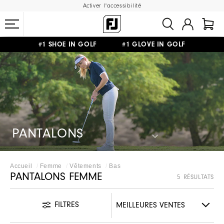
Activer l'accessibilité
#1 SHOE IN GOLF #1 GLOVE IN GOLF
LIVRAISON OFFERTE
DÈS 99€+
&
RETOUR GRATUIT
PANTALONS
Accueil
Femme
Vêtements
Bas
PANTALONS FEMME
5 RÉSULTATS
FILTRES