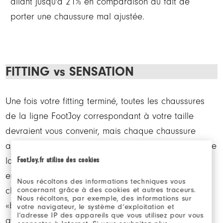
allant jusqu'à 21% en comparaison du fait de
porter une chaussure mal ajustée.
FITTING vs SENSATION
Une fois votre fitting terminé, toutes les chaussures
de la ligne FootJoy correspondant à votre taille
devraient vous convenir, mais chaque chaussure
apporte sa propre sensation. Les caractéristiques de
FootJoy.fr utilise des cookies
la chaussure, déterminées en partie par les formes
engendrées, varieront en fonction du design de la
Nous récoltons des informations techniques vous
chaussure. Par exemple, une chaussure de style
concernant grâce à des cookies et autres traceurs.
Nous récoltons, par exemple, des informations sur
«bicycle toe » (sans coutures au niveau des orteils)
votre navigateur, le système d’exploitation et
l’adresse IP des appareils que vous utilisez pour vous
avec une découpe en « V » peut vous apporter une