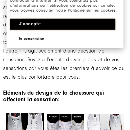
connecter à Internet. Si vous souhaitez plus
d’informations sur l’utilisation de cookies sur ce site,
sensation serrée sur l’avant du pied. C’est ce que
vous pouvez consulter notre Politique sur les cookies.
recherchent certaines personnes. A l’inverse, un
J'accepte
dessin avec un bout plus arrondi ou carré, vous
offrira davantage d’espace aux orteils. Les deux
Je personnalise
formes pourront être aussi bien ajustée l’une que
l’autre, il s’agit seulement d’une question de
sensation. Soyez à l’écoute de vos pieds et de vos
sensations car vous êtes les premiers à savoir ce qui
est le plus confortable pour vous.
Eléments du design de la chaussure qui
affectent la sensation: