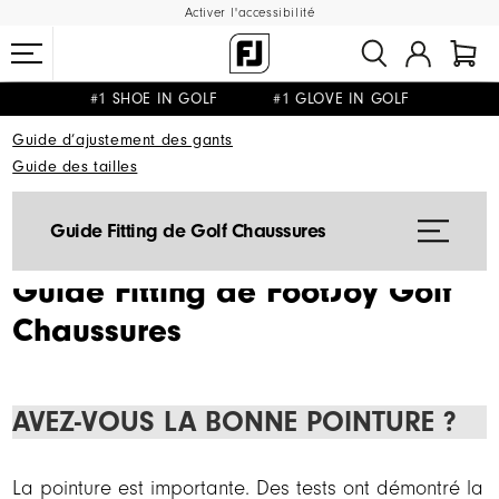
Activer l'accessibilité
#1 SHOE IN GOLF #1 GLOVE IN GOLF
LIVRAISON OFFERTE
RETOUR GRATUIT
DÈS 99€+
&
Guide d’ajustement des gants
Guide des tailles
Guide Fitting de Golf Chaussures
Guide Fitting de FootJoy Golf
Chaussures
AVEZ-VOUS LA BONNE POINTURE ?
La pointure est importante. Des tests ont démontré la