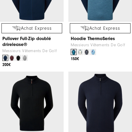
Achat Express
Achat Express
Pullover Full-Zip doublé
Hoodie ThermoSeries
drirelease®
Messieurs Vêtements De Golf
Messieurs Vêtements De Golf
150€
200€