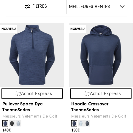
FILTRES
NOUVEAU
NOUVEAU
Achat Express
Achat Express
Pullover Space Dye
Hoodie Crossover
ThermoSeries
ThermoSeries
Messieurs Vêtements De Golf
Messieurs Vêtements De Golf
140€
150€