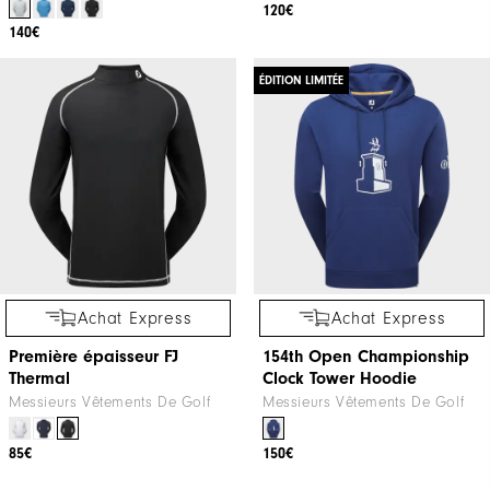
120€
140€
ÉDITION LIMITÉE
Achat Express
Achat Express
Première épaisseur FJ
154th Open Championship
Thermal
Clock Tower Hoodie
Messieurs Vêtements De Golf
Messieurs Vêtements De Golf
85€
150€