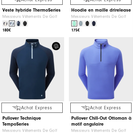
Veste hybride ThermoSeries
Hoodie en maille drirelease
Messieurs Vêtements De Golf
Messieurs Vêtements De Golf
180€
175€
Achat Express
Achat Express
Pullover Technique
Pullover Chill-Out Ottoman à
TempoSeries
motif angulaire
Messieurs Vêtements De Golf
Messieurs Vêtements De Golf