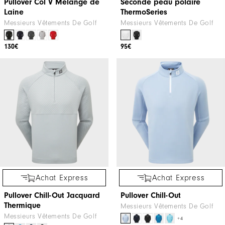
Pullover Col V Mélange de
Seconde peau polaire
Laine
ThermoSeries
Messieurs Vêtements De Golf
Messieurs Vêtements De Golf
130€
95€
Achat Express
Achat Express
Pullover Chill-Out Jacquard
Pullover Chill-Out
Thermique
Messieurs Vêtements De Golf
Messieurs Vêtements De Golf
+4