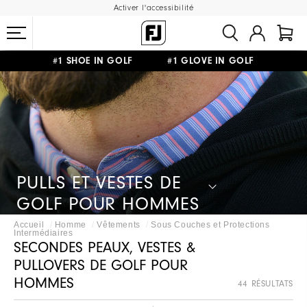
Activer l'accessibilité
#1 SHOE IN GOLF #1 GLOVE IN GOLF
LIVRAISON OFFERTE
DÈS 99€+
&
RETOUR GRATUIT
PULLS ET VESTES DE
GOLF POUR HOMMES
Accueil
Homme
Vêtements
Sous Couches et Protections
Intermédiaires
SECONDES PEAUX, VESTES &
PULLOVERS DE GOLF POUR
HOMMES
44 RÉSULTATS