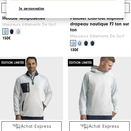
Achat Express
Achat Express
Je personnalise
Hoodie TempoSeries
Pullover Chill-Out imprimé
drapeau nautique FJ ton sur
Messieurs Vêtements De Golf
ton
Messieurs Vêtements De Golf
150€
130€
ÉDITION LIMITÉE
ÉDITION LIMITÉE
Achat Express
Achat Express