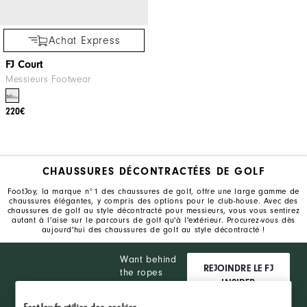
Achat Express
FJ Court
Messieurs Footwear
220€
CHAUSSURES DÉCONTRACTÉES DE GOLF
FootJoy, la marque n°1 des chaussures de golf, offre une large gamme de
chaussures élégantes, y compris des options pour le club-house. Avec des
chaussures de golf au style décontracté pour messieurs, vous vous sentirez
autant à l'aise sur le parcours de golf qu'à l'extérieur. Procurez-vous dès
aujourd'hui des chaussures de golf au style décontracté !
Want behind
REJOINDRE LE FJ
the ropes
INSIDER
access and
exclusive