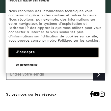
FootJoy.fr utilise des cookies
products?
SE CONNECTER
Learn More
Nous récoltons des informations techniques vous
concernant grâce à des cookies et autres traceurs.
Nous récoltons, par exemple, des informations sur
votre navigateur, le système d’exploitation et
l’adresse IP des appareils que vous utilisez pour vous
connecter à Internet. Si vous souhaitez plus
d’informations sur l’utilisation de cookies sur ce site,
vous pouvez consulter notre Politique sur les cookies.
Inscrivez-vous à notre newsletter marketing et
recevez en exclusivité les actualités FootJoy.
J'accepte
J‘accepte de recevoir les Newsletters Marketing FootJoy et
j’accepte
la Politique de Confidentialité FootJoy
.
Je personnalise
Suivez-nous sur les réseaux