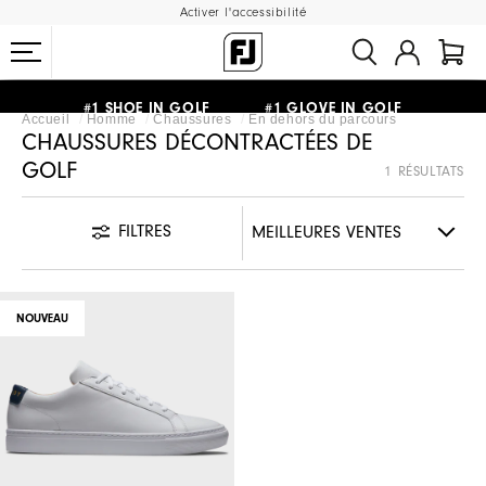
Activer l'accessibilité
LIVRAISON OFFERTE
DÈS 99€+
&
RETOUR GRATUIT
#1 SHOE IN GOLF #1 GLOVE IN GOLF
Accueil
Homme
Chaussures
En dehors du parcours
CHAUSSURES DÉCONTRACTÉES DE
GOLF
1 RÉSULTATS
FILTRES
NOUVEAU