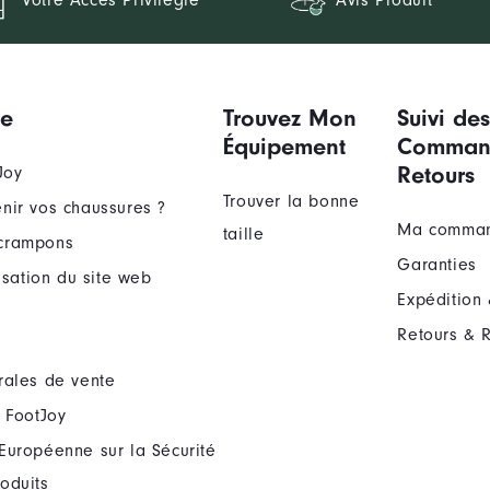
Votre Accès Privilégié
Avis Produit
ue
Trouvez Mon
Suivi de
Équipement
Comman
Retours
Joy
Trouver la bonne
nir vos chaussures ?
Ma comma
taille
crampons
Garanties
lisation du site web
Expédition 
Retours & 
rales de vente
 FootJoy
Européenne sur la Sécurité
oduits