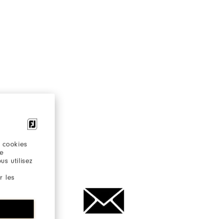
 cookies
d'aide?
re
s utilisez
r les