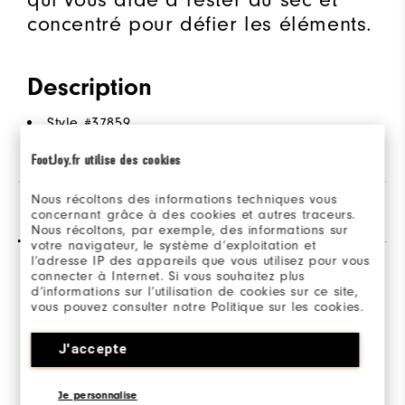
concentré pour défier les éléments.
Description
Style #
37859
FootJoy.fr utilise des cookies
Nous récoltons des informations techniques vous
Avis
Q&R
concernant grâce à des cookies et autres traceurs.
Nous récoltons, par exemple, des informations sur
votre navigateur, le système d’exploitation et
l’adresse IP des appareils que vous utilisez pour vous
connecter à Internet. Si vous souhaitez plus
d’informations sur l’utilisation de cookies sur ce site,
vous pouvez consulter notre Politique sur les cookies.
J'accepte
Be the first to review this product
Share your thoughts with other customers.
Je personnalise