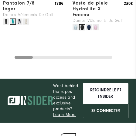
Pantalon 7/8
Veste de pluie
120€
230€
léger
HydroLite X
Femme
Dames Vêtements De Golf
Dames Vêtements De Golf
Want behind
REJOINDRE LE FJ
the ropes
INSIDER
access and
exclusive
products?
SE CONNECTER
Learn More