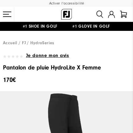
Activer l'accessibilité
#1 SHOE IN GOLF #1 GLOVE IN GOLF
LIVRAISON OFFERTE
DÈS 99€+
&
RETOUR GRATUIT
Accueil
FJ
HydroSeries
Je donne mon avis
Pantalon de pluie HydroLite X Femme
170€