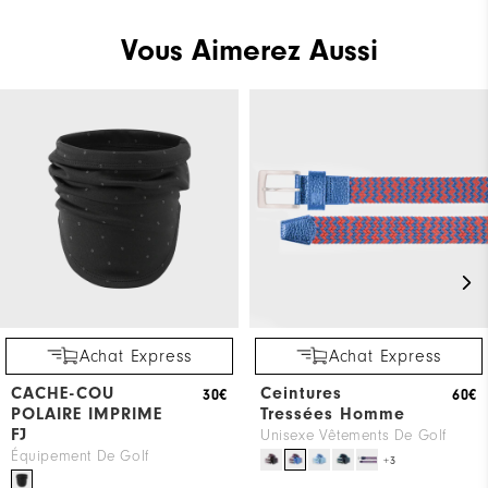
Vous Aimerez Aussi
Achat Express
Achat Express
CACHE-COU
Ceintures
30€
60€
POLAIRE IMPRIME
Tressées Homme
FJ
Unisexe Vêtements De Golf
Équipement De Golf
+3