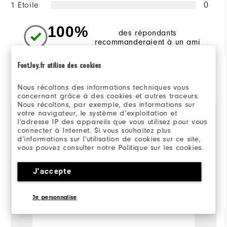
1 Etoile
0
100%
des répondants
recommanderaient à un ami
FootJoy.fr utilise des cookies
Commenté par 3 clients
Nous récoltons des informations techniques vous
View All
concernant grâce à des cookies et autres traceurs.
Nous récoltons, par exemple, des informations sur
votre navigateur, le système d’exploitation et
l’adresse IP des appareils que vous utilisez pour vous
connecter à Internet. Si vous souhaitez plus
il y a 6 ans
sandrine
N
d’informations sur l’utilisation de cookies sur ce site,
Acheteur Vérifié
Ac
vous pouvez consulter notre Politique sur les cookies.
J'accepte
Avis
W
t
Je personnalise
Conforme, chaud et confortable
...
Read Full Review
Bo