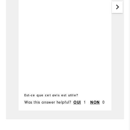
He
wa
co
r
A
Pl
Ov
Co
pr
Est-ce que cet avis est utile?
Es
Was this answer helpful?
1
0
Wa
OUI
NON