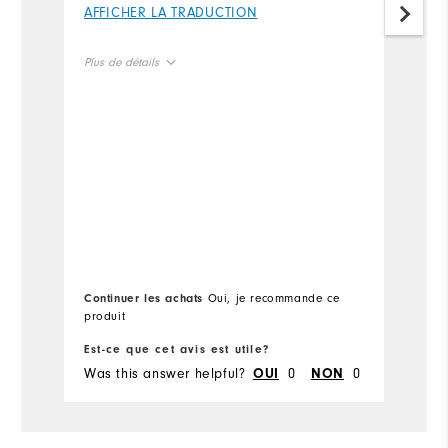
pe
AFFICHER LA TRADUCTION
sh
de
Plus de détails
A
Overall Size
Runs Small
Runs Large
Continuer les achats
Oui, je recommande ce
produit
Est-ce que cet avis est utile?
Es
Was this answer helpful?
0
0
Wa
OUI
NON