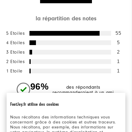
la répartition des notes
5 Etoiles
55
4 Etoiles
5
3 Etoiles
2
2 Etoiles
1
1 Etoile
1
96%
des répondants
recommanderaient à un ami
FootJoy.fr utilise des cookies
Sizing/Fit
Nous récoltons des informations techniques vous
concernant grâce à des cookies et autres traceurs.
Nous récoltons, par exemple, des informations sur
Overall Size