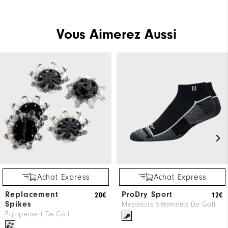
Vous Aimerez Aussi
Achat Express
Achat Express
Replacement
ProDry Sport
20€
12€
Spikes
Messieurs Vêtements De Golf
Équipement De Golf