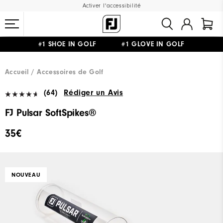
Activer l'accessibilité
#1 SHOE IN GOLF #1 GLOVE IN GOLF
LIVRAISON OFFERTE
DÈS 99€+
&
RETOUR GRATUIT
Accueil
Accessoires de Golf
(64)
Rédiger un Avis
FJ Pulsar SoftSpikes®
35€
NOUVEAU