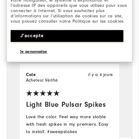
votre navigateur, le système d’exploitation et
l’adresse IP des appareils que vous utilisez pour vous
Runs Small
Runs Large
connecter à Internet. Si vous souhaitez plus
d’informations sur l’utilisation de cookies sur ce site,
vous pouvez consulter notre Politique sur les cookies.
J'accepte
Commenté par 64 clients
View All
Je personnalise
il y a 4 jours
Cole
M
Acheteur Vérifié
Ac
fo
Light Blue Pulsar Spikes
f
r
Love the color. Feel way more stable
u
with fresh spikes in my premiers. Easy
to install. #sweepstakes
G