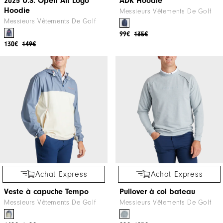
2025 U.S. Open Alt Logo
ADK Hoodie
Hoodie
Messieurs Vêtements De Golf
Messieurs Vêtements De Golf
99€
135€
130€
149€
Achat Express
Achat Express
Veste à capuche Tempo
Pullover à col bateau
Messieurs Vêtements De Golf
Messieurs Vêtements De Golf