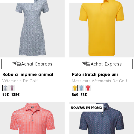
Achat Express
Achat Express
Robe à imprimé animal
Polo stretch piqué uni
Vêtements De Golf
Messieurs Vêtements De Golf
92€
135€
56€
75€
NOUVEAU EN PROMO