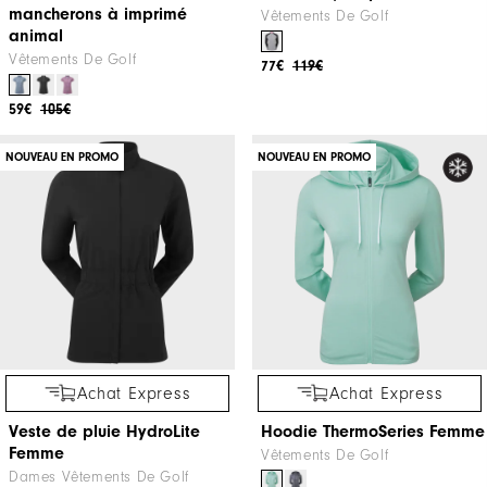
mancherons à imprimé
Vêtements De Golf
animal
Vêtements De Golf
77€
119€
59€
105€
NOUVEAU EN PROMO
NOUVEAU EN PROMO
Achat Express
Achat Express
Veste de pluie HydroLite
Hoodie ThermoSeries Femme
Femme
Vêtements De Golf
Dames Vêtements De Golf