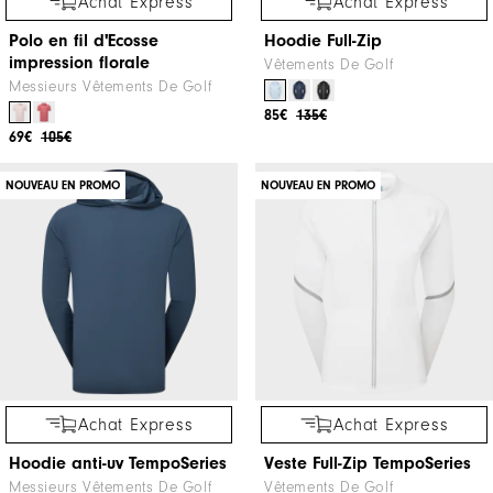
Achat Express
Achat Express
Polo en fil d'Ecosse
Hoodie Full-Zip
impression florale
Vêtements De Golf
Messieurs Vêtements De Golf
85€
135€
69€
105€
NOUVEAU EN PROMO
NOUVEAU EN PROMO
Achat Express
Achat Express
Hoodie anti-uv TempoSeries
Veste Full-Zip TempoSeries
Messieurs Vêtements De Golf
Vêtements De Golf