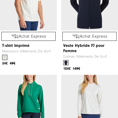
Achat Express
Achat Express
T-shirt Imprimé
Veste Hybride FJ pour
Femme
Messieurs Vêtements De Golf
Dames Vêtements De Golf
34€
49€
104€
149€