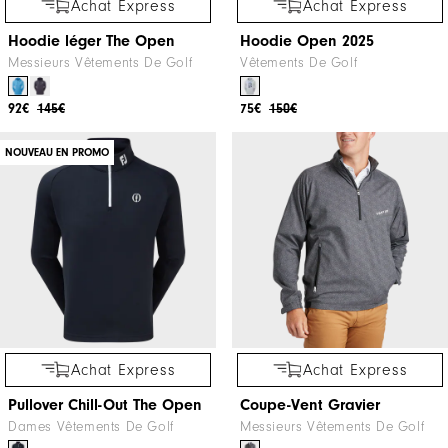
Achat Express
Achat Express
Hoodie léger The Open
Hoodie Open 2025
Messieurs Vêtements De Golf
Vêtements De Golf
92€
145€
75€
150€
NOUVEAU EN PROMO
Achat Express
Achat Express
Pullover Chill-Out The Open
Coupe-Vent Gravier
Dames Vêtements De Golf
Messieurs Vêtements De Golf