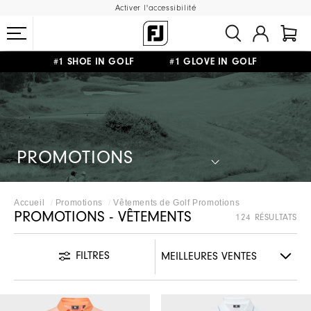
Activer l'accessibilité
LIVRAISON OFFERTE
DÈS 99€+
&
RETOUR GRATUIT
#1 SHOE IN GOLF #1 GLOVE IN GOLF
PROMOTIONS
Accueil
Promotions
Vêtements de Golf Promotions
PROMOTIONS - VÊTEMENTS
124 RÉSULTATS
FILTRES