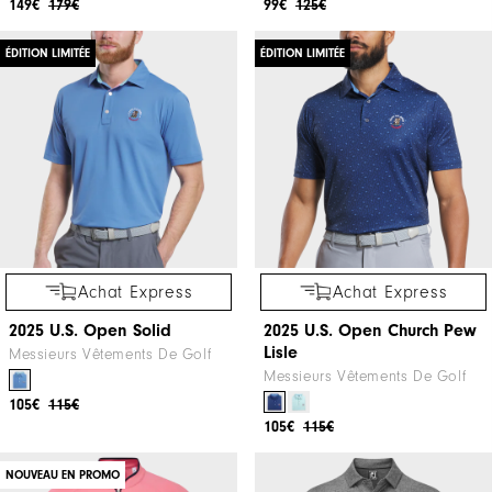
149€
179€
99€
125€
ÉDITION LIMITÉE
ÉDITION LIMITÉE
Achat Express
Achat Express
2025 U.S. Open Solid
2025 U.S. Open Church Pew
Lisle
Messieurs Vêtements De Golf
Messieurs Vêtements De Golf
105€
115€
105€
115€
NOUVEAU EN PROMO