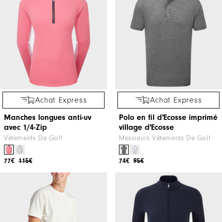
Achat Express
Achat Express
Manches longues anti-uv
Polo en fil d'Ecosse imprimé
avec 1/4-Zip
village d'Ecosse
Vêtements De Golf
Messieurs Vêtements De Golf
77€
115€
74€
95€