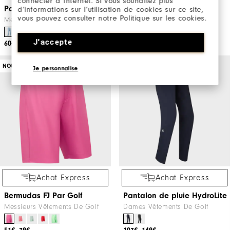
connecter à Internet. Si vous souhaitez plus
Pantalon FJ Par Golf
Pantalon 7/8 léger
d’informations sur l’utilisation de cookies sur ce site,
vous pouvez consulter notre Politique sur les cookies.
Messieurs Vêtements De Golf
Vêtements De Golf
J'accepte
60€
89€
69€
115€
NOUVEAU EN PROMO
NOUVEAU EN PROMO
Je personnalise
Achat Express
Achat Express
Bermudas FJ Par Golf
Pantalon de pluie HydroLite
Messieurs Vêtements De Golf
Dames Vêtements De Golf