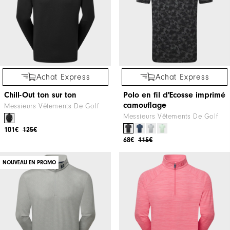
Achat Express
Achat Express
Chill-Out ton sur ton
Polo en fil d'Ecosse imprimé
camouflage
Messieurs Vêtements De Golf
Messieurs Vêtements De Golf
101€
125€
68€
115€
NOUVEAU EN PROMO