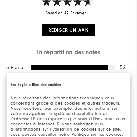
Based on 57 Review(s)
RÉDIGER UN AVIS
la répartition des notes
5 Etoiles
52
4 Etoiles
2
FootJoy.fr utilise des cookies
3 Etoiles
3
2 Etoiles
0
Nous récoltons des informations techniques vous
concernant grâce à des cookies et autres traceurs.
1 Etoile
0
Nous récoltons, par exemple, des informations sur
votre navigateur, le système d’exploitation et
l’adresse IP des appareils que vous utilisez pour vous
98%
des répondants
connecter à Internet. Si vous souhaitez plus
recommanderaient à un ami
d’informations sur l’utilisation de cookies sur ce site,
vous pouvez consulter notre Politique sur les cookies.