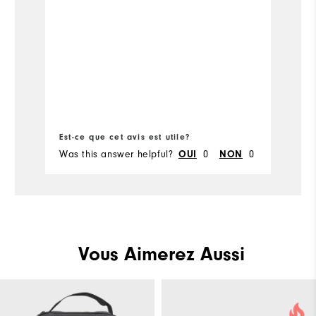
Co
pr
Est-ce que cet avis est utile?
Es
Was this answer helpful?
0
0
Wa
OUI
NON
Vous Aimerez Aussi