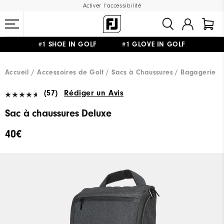
Activer l'accessibilité
#1 SHOE IN GOLF #1 GLOVE IN GOLF
LIVRAISON OFFERTE
DÈS 99€+
&
RETOUR GRATUIT
Accueil
Accessoires de Golf
Sacs à Chaussures / Bagagerie
(57)
Rédiger un Avis
Sac à chaussures Deluxe
40€