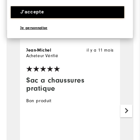
J'accepte
Commenté par 57 clients
View All
Je personnalise
il y a 11 mois
Jean-Michel
M
Acheteur Vérifié
Ac
Sac a chaussures
B
pratique
J
et
Bon produit
r