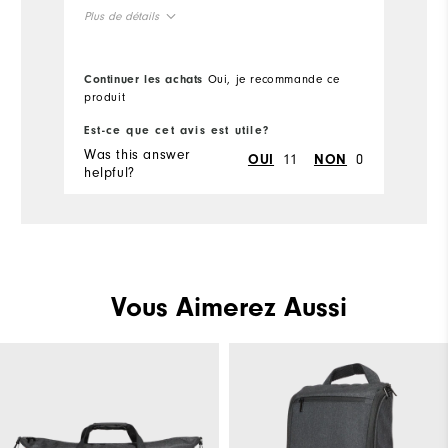
Ov
Plus de détails
True to size
Overall Size
Continuer les achats
Oui, je recommande ce
Co
produit
pr
Est-ce que cet avis est utile?
Es
Was this answer
Wa
11
0
OUI
NON
helpful?
he
Vous Aimerez Aussi