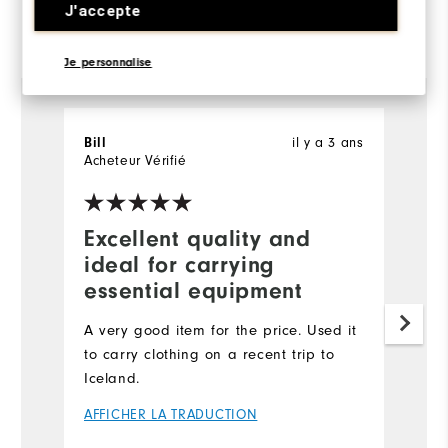
J'accepte
Commenté par 3 clients
View All
Je personnalise
il y a 3 ans
Bill
C
Acheteur Vérifié
Ac
Excellent quality and
M
ideal for carrying
Th
essential equipment
ha
la
A very good item for the price. Used it
to carry clothing on a recent trip to
A
Iceland.
Pl
AFFICHER LA TRADUCTION