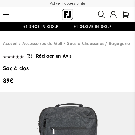
Activer l'accessibilité
#1 SHOE IN GOLF #1 GLOVE IN GOLF
LIVRAISON OFFERTE
DÈS 99€+
&
RETOUR GRATUIT
Accueil
Accessoires de Golf
Sacs à Chaussures / Bagagerie
(3)
Rédiger un Avis
Sac à dos
89€