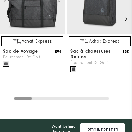
Achat Express
Achat Express
Sac de voyage
Sac à chaussures
89€
40€
Deluxe
Équipement De Golf
Équipement De Golf
Want behind
REJOINDRE LE FJ
the ropes