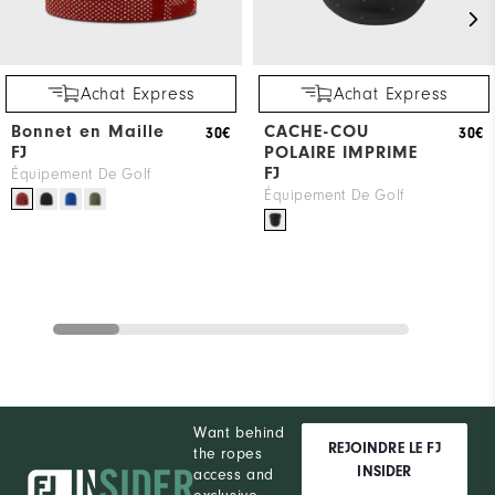
Achat Express
Achat Express
Bonnet en Maille
CACHE-COU
30€
30€
FJ
POLAIRE IMPRIME
FJ
Équipement De Golf
Équipement De Golf
Want behind
REJOINDRE LE FJ
the ropes
INSIDER
access and