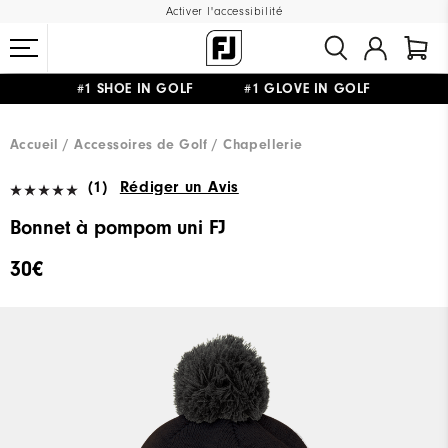
Activer l'accessibilité
#1 SHOE IN GOLF #1 GLOVE IN GOLF
LIVRAISON OFFERTE
DÈS 99€+
&
RETOUR GRATUIT
Accueil
Accessoires de Golf
Chapellerie
(1)
Rédiger un Avis
Bonnet à pompom uni FJ
30€