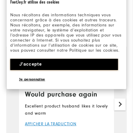
100%
FootJoy.fr utilise des cookies
des répondants
recommanderaient à un ami
Nous récoltons des informations techniques vous
concernant grâce à des cookies et autres traceurs.
Nous récoltons, par exemple, des informations sur
Evalué par 1 client
votre navigateur, le système d’exploitation et
l’adresse IP des appareils que vous utilisez pour vous
View All
connecter à Internet. Si vous souhaitez plus
d’informations sur l’utilisation de cookies sur ce site,
vous pouvez consulter notre Politique sur les cookies.
J'accepte
Golfing Tee
il y a 4 ans
Acheteur Vérifié
Je personnalise
Would purchase again
Excellent product husband likes it lovely
and warm
AFFICHER LA TRADUCTION