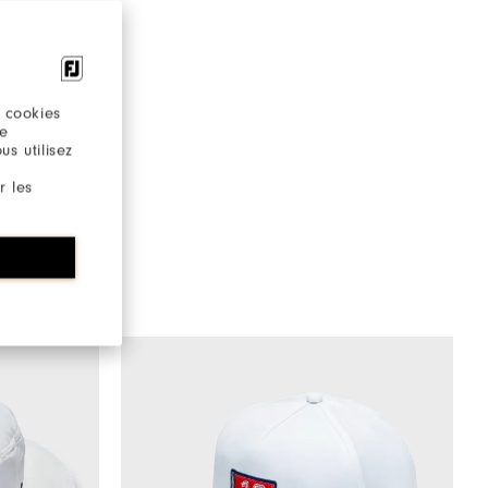
 cookies
re
s utilisez
r les