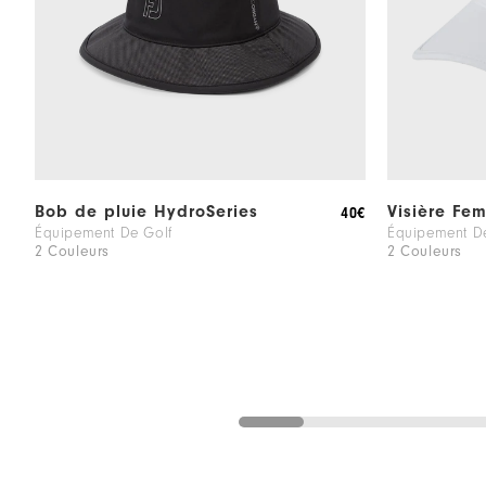
Bob de pluie HydroSeries
Visière Fe
40€
Équipement De Golf
Équipement D
2 Couleurs
2 Couleurs