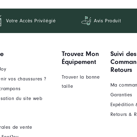
Votre Accès Privilégié
Avis Produit
ue
Trouvez Mon
Suivi des
Équipement
Comman
Retours
Joy
Trouver la bonne
nir vos chaussures ?
Ma comma
taille
crampons
Garanties
lisation du site web
Expédition 
Retours & 
rales de vente