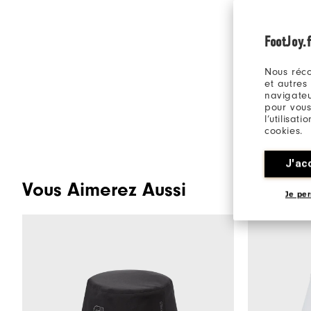
FootJoy.f
Nous réco
et autres
navigateu
pour vous
l’utilisat
cookies.
J'ac
Vous Aimerez Aussi
Je per