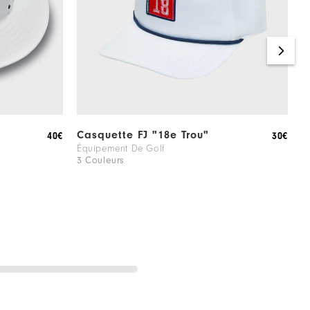
Casquette FJ "18e Trou"
C
40€
30€
Équipement De Golf
É
3 Couleurs
3