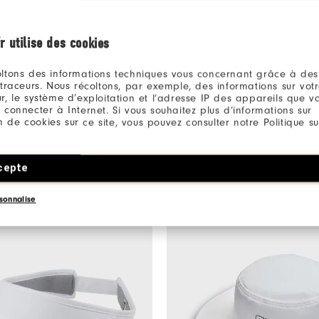
r utilise des cookies
Be the first to review this product
Share your thoughts with other customers.
ltons des informations techniques vous concernant grâce à des
 traceurs. Nous récoltons, par exemple, des informations sur vot
r, le système d’exploitation et l’adresse IP des appareils que vou
JE DONNE MON AVIS
 connecter à Internet. Si vous souhaitez plus d’informations sur
ion de cookies sur ce site, vous pouvez consulter notre Politique su
cepte
sonnalise