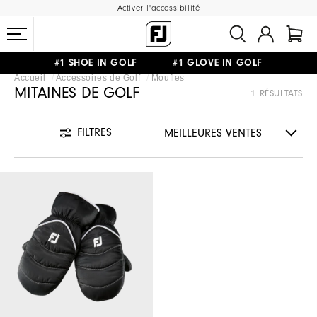
Activer l'accessibilité
#1 SHOE IN GOLF #1 GLOVE IN GOLF
Accueil
Accessoires de Golf
Moufles
LIVRAISON OFFERTE
DÈS 99€+
&
RETOUR GRATUIT
MITAINES DE GOLF
1 RÉSULTATS
FILTRES