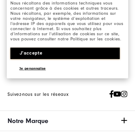
Nous récoltons des informations techniques vous
concernant grâce à des cookies et autres traceurs.
Nous récoltons, par exemple, des informations sur
votre navigateur, le système d’exploitation et
l’adresse IP des appareils que vous utilisez pour vous
connecter à Internet. Si vous souhaitez plus
Inscrivez-vous à notre newsletter marketing et
d’informations sur l’utilisation de cookies sur ce site,
recevez en exclusivité les actualités FootJoy.
vous pouvez consulter notre Politique sur les cookies.
J‘accepte de recevoir les Newsletters Marketing FootJoy et
J'accepte
j’accepte
la Politique de Confidentialité FootJoy
.
Je personnalise
Suivez-nous sur les réseaux
Notre Marque