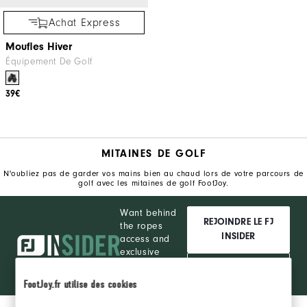
Achat Express
Moufles Hiver
Équipement De Golf
39€
MITAINES DE GOLF
N'oubliez pas de garder vos mains bien au chaud lors de votre parcours de
golf avec les mitaines de golf FootJoy.
Want behind
REJOINDRE LE FJ
the ropes
INSIDER
access and
exclusive
products?
SE CONNECTER
Learn More
FootJoy.fr utilise des cookies