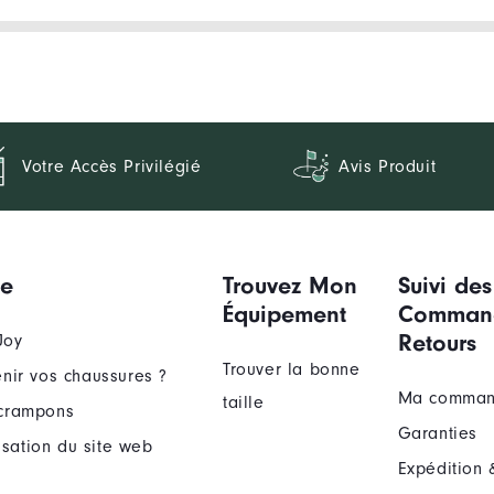
Votre Accès Privilégié
Avis Produit
ue
Trouvez Mon
Suivi des
Équipement
Comman
Retours
Joy
Trouver la bonne
nir vos chaussures ?
Ma comma
taille
crampons
Garanties
lisation du site web
Expédition 