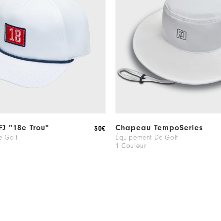
FJ "18e Trou"
Chapeau TempoSeries
30€
e Golf
Équipement De Golf
1 Couleur