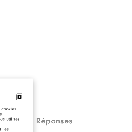
 cookies
re
estions & Réponses
s utilisez
r les