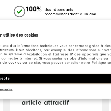
100%
des répondants
recommanderaient à un ami
r utilise des cookies
ltons des informations techniques vous concernant grâce à des
 traceurs. Nous récoltons, par exemple, des informations sur vot
r, le système d’exploitation et l’adresse IP des appareils que vou
 connecter à Internet. Si vous souhaitez plus d’informations sur
ion de cookies sur ce site, vous pouvez consulter notre Politique su
il y a 4 ans
GH
Acheteur Vérifié
cepte
sonnalise
L'efficacité d'un
article attractif