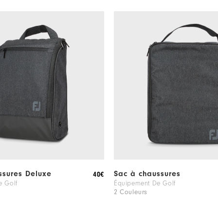
ssures Deluxe
Sac à chaussures
40€
e Golf
Équipement De Golf
2 Couleurs