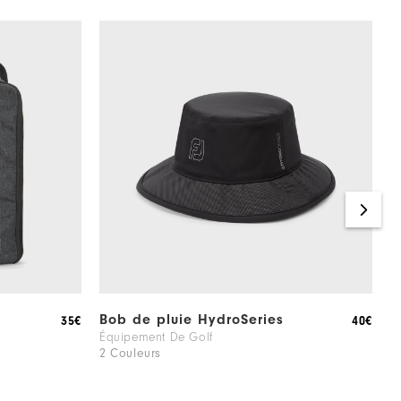
Bob de pluie HydroSeries
B
35€
40€
Équipement De Golf
V
2 Couleurs
2