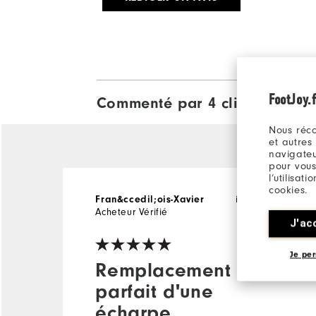
FootJoy.f
Commenté par 4 clients
View All
Nous réco
et autres
navigateu
pour vous
l’utilisat
cookies.
il y a 4 mois
Fran&ccedil;ois-Xavier
Acheteur Vérifié
J'ac
Je per
Remplacement
parfait d'une
écharpe