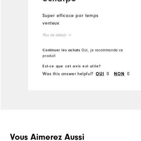
Super efficace par temps
venteux
Plus de détails
Taille en général
Continuer les achats
Oui, je recommande ce
produit
Taille petit
Taillent plus grand
Est-ce que cet avis est utile?
Was this answer helpful?
0
0
OUI
NON
Vous Aimerez Aussi