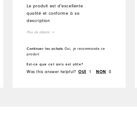
Le produit est d'excellente
qualité et conforme à sa
description
Plus de détails
Taille en général
Continuer les achats
Oui, je recommande ce
produit
Taille petit
Taillent plus grand
Est-ce que cet avis est utile?
Was this answer helpful?
1
0
OUI
NON