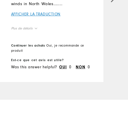
winds in North Wales………
A
AFFICHER LA TRADUCTION
Plus de détails
Overall Size
Continuer les achats
Oui, je recommande ce
C
produit
p
Taille petit
Taillent plus grand
Est-ce que cet avis est utile?
E
Was this answer helpful?
0
0
W
OUI
NON