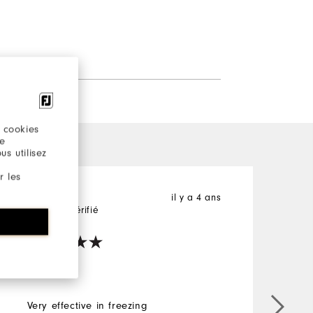
 cookies
re
s utilisez
r les
il y a 4 ans
GSL
T
Acheteur Vérifié
A
Snug!
Very effective in freezing
G