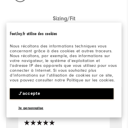
Sizing/Fit
Overall Size
FootJoy.fr utilise des cookies
Runs Small
Runs Large
Nous récoltons des informations techniques vous
concernant grâce à des cookies et autres traceurs.
Nous récoltons, par exemple, des informations sur
votre navigateur, le système d’exploitation et
l’adresse IP des appareils que vous utilisez pour vous
connecter à Internet. Si vous souhaitez plus
Evalué par 1 client
d’informations sur l’utilisation de cookies sur ce site,
View All
vous pouvez consulter notre Politique sur les cookies.
J'accepte
Paul
il y a 1 an
Je personnalise
Acheteur Vérifié