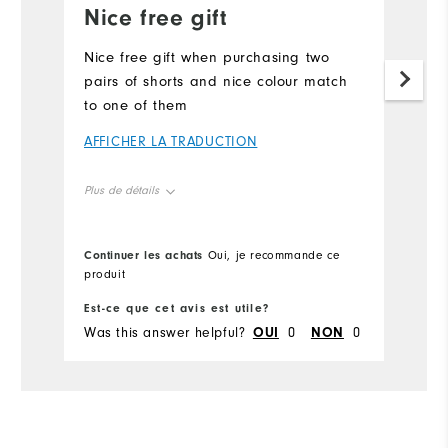
Nice free gift
Nice free gift when purchasing two
pairs of shorts and nice colour match
to one of them
AFFICHER LA TRADUCTION
Plus de détails
Overall Size
Continuer les achats
Oui, je recommande ce
produit
Runs Small
Runs Large
Est-ce que cet avis est utile?
Was this answer helpful?
OUI
0
NON
0