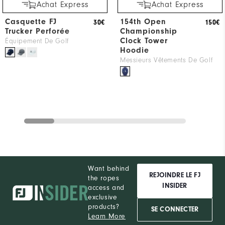
Achat Express
Achat Express
Casquette FJ
154th Open
30€
150€
Trucker Perforée
Championship
Clock Tower
Équipement De Golf
Hoodie
Messieurs Vêtements De Golf
Want behind
REJOINDRE LE FJ
the ropes
INSIDER
access and
exclusive
products?
SE CONNECTER
Learn More