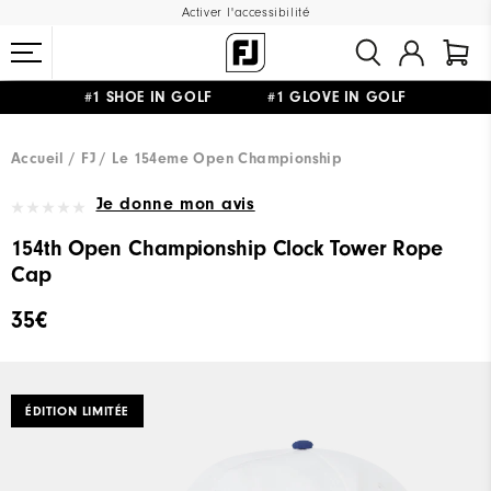
Activer l'accessibilité
#1 SHOE IN GOLF #1 GLOVE IN GOLF
LIVRAISON OFFERTE
DÈS 99€+
&
RETOUR GRATUIT
Accueil
FJ
Le 154eme Open Championship
Je donne mon avis
154th Open Championship Clock Tower Rope
Cap
35€
ÉDITION LIMITÉE