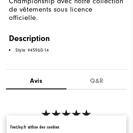
Championship avec notre collection
de vêtements sous licence
officielle.
Description
Style #
45960-14
Avis
Q&R
Be the first to review this product
FootJoy.fr utilise des cookies
Share your thoughts with other customers.