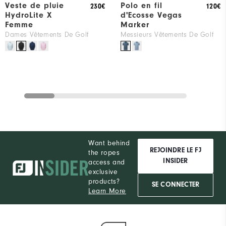
Veste de pluie
Polo en fil
230€
120€
HydroLite X
d'Ecosse Vegas
Femme
Marker
Dames Vêtements De Golf
Messieurs Vêtements De Golf
Want behind
REJOINDRE LE FJ
the ropes
INSIDER
access and
exclusive
products?
SE CONNECTER
Learn More