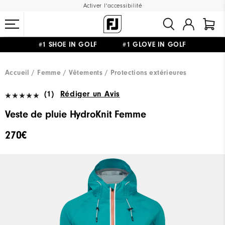
Activer l'accessibilité
#1 SHOE IN GOLF #1 GLOVE IN GOLF
LIVRAISON OFFERTE
DÈS 99€+
&
RETOUR GRATUIT
Accueil
Femme
Vêtements
Protections extérieures
(1)
Rédiger un Avis
Veste de pluie HydroKnit Femme
270€