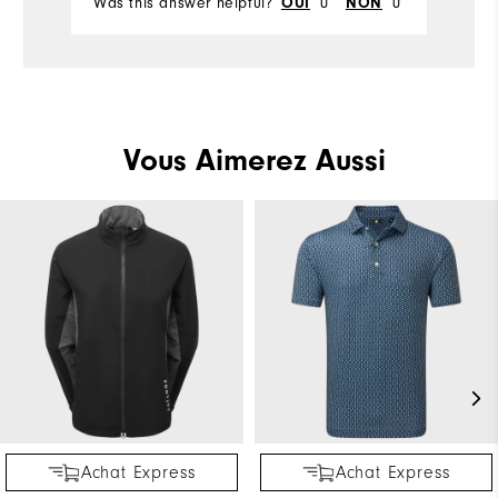
Was this answer helpful?
OUI
0
NON
0
Vous Aimerez Aussi
Achat Express
Achat Express