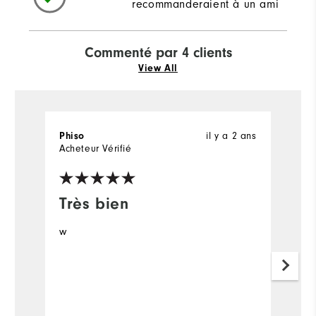
recommanderaient à un ami
Commenté par 4 clients
View All
il y a 2 ans
Phiso
M
Acheteur Vérifié
Ac
Très bien
F
w
F
A