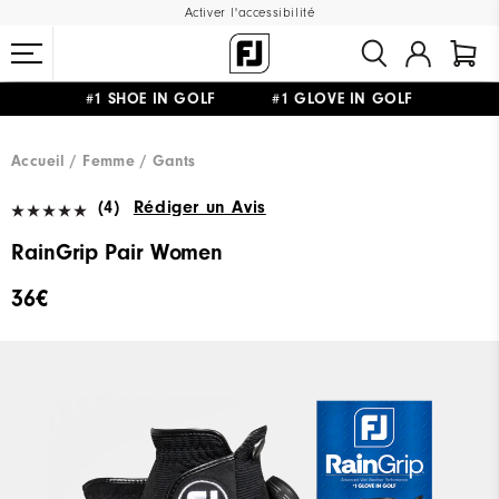
Activer l'accessibilité
#1 SHOE IN GOLF #1 GLOVE IN GOLF
LIVRAISON OFFERTE
DÈS 99€+
&
RETOUR GRATUIT
Accueil
Femme
Gants
(4)
Rédiger un Avis
RainGrip Pair Women
36€