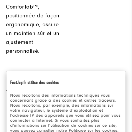
ComforTab™,
positionnée de façon
ergonomique, assure
un maintien sûr et un
ajustement
personnalisé.
Avis
(4)
Q&R
FootJoy.fr utilise des cookies
Nous récoltons des informations techniques vous
concernant grâce à des cookies et autres traceurs.
Nous récoltons, par exemple, des informations sur
Overall Rating
votre navigateur, le système d’exploitation et
l’adresse IP des appareils que vous utilisez pour vous
connecter à Internet. Si vous souhaitez plus
5.0/5
d’informations sur l’utilisation de cookies sur ce site,
vous pouvez consulter notre Politique sur les cookies.