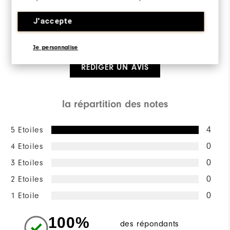
J'accepte
Based on 4 Review(s)
Je personnalise
RÉDIGER UN AVIS
la répartition des notes
5 Etoiles
4
4 Etoiles
0
3 Etoiles
0
2 Etoiles
0
1 Etoile
0
100%
des répondants