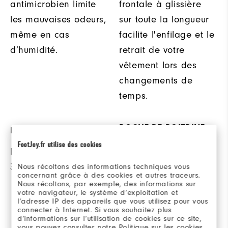
antimicrobien limite
frontale à glissière
les mauvaises odeurs,
sur toute la longueur
même en cas
facilite l'enfilage et le
d’humidité.
retrait de votre
vêtement lors des
changements de
temps.
POCHE DE POITRINE
PROTECTION SOLAIRE
ZIPPÉE
FootJoy.fr utilise des cookies
Protection solaire UPF
Une poche de
30
Nous récoltons des informations techniques vous
poitrine zippée vous
concernant grâce à des cookies et autres traceurs.
Nous récoltons, par exemple, des informations sur
permet d'accéder à
votre navigateur, le système d’exploitation et
l’adresse IP des appareils que vous utilisez pour vous
votre matériel de
connecter à Internet. Si vous souhaitez plus
golf, sans être
d’informations sur l’utilisation de cookies sur ce site,
vous pouvez consulter notre Politique sur les cookies.