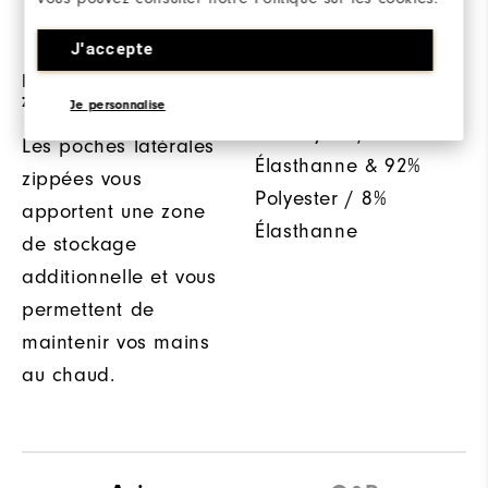
exposé aux éléments.
J'accepte
Des poches latérales
TISSU
zippées
Je personnalise
84% Nylon / 16%
Les poches latérales
Élasthanne & 92%
zippées vous
Polyester / 8%
apportent une zone
Élasthanne
de stockage
additionnelle et vous
permettent de
maintenir vos mains
au chaud.