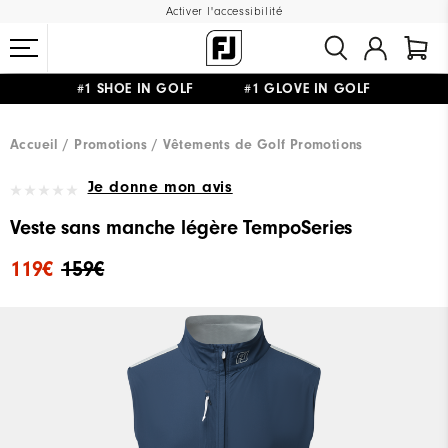
Activer l'accessibilité
#1 SHOE IN GOLF #1 GLOVE IN GOLF
LIVRAISON OFFERTE
DÈS 99€+
&
RETOUR GRATUIT
Accueil
Promotions
Vêtements de Golf Promotions
Je donne mon avis
Veste sans manche légère TempoSeries
119€
159€