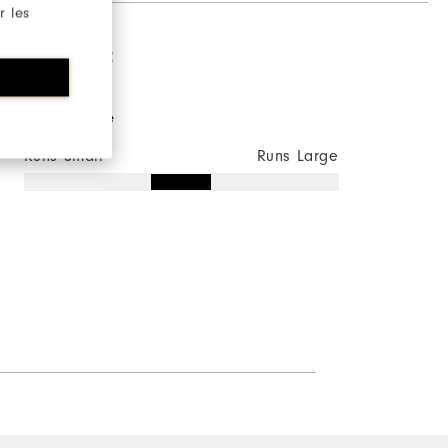
r les
Sizing/Fit
Overall Size
Runs Small
Runs Large