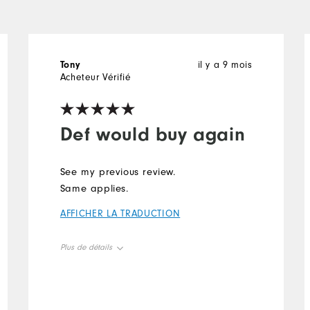
Tony
il y a 9 mois
Acheteur Vérifié
Def would buy again
See my previous review.
Same applies.
AFFICHER LA TRADUCTION
Plus de détails
Overall Size
Runs Small
Runs Large