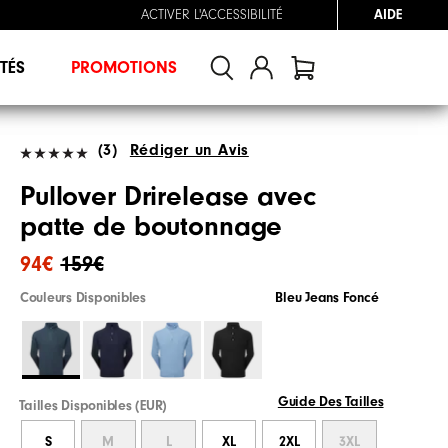
ACTIVER L'ACCESSIBILITÉ
AIDE
TÉS
PROMOTIONS
(3)
Rédiger un Avis
Pullover Drirelease avec
patte de boutonnage
94€
159€
Couleurs Disponibles
Bleu Jeans Foncé
Guide Des Tailles
Tailles Disponibles (EUR)
S
M
L
XL
2XL
3XL