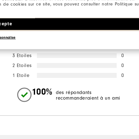
ion de cookies sur ce site, vous pouvez consulter notre Politique su
la répartition des notes
cepte
5 Etoiles
3
sonnalise
4 Etoiles
0
3 Etoiles
0
2 Etoiles
0
1 Etoile
0
100%
des répondants
recommanderaient à un ami