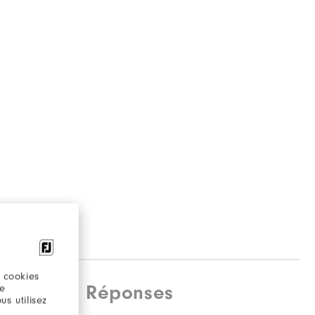
 cookies
estions & Réponses
re
s utilisez