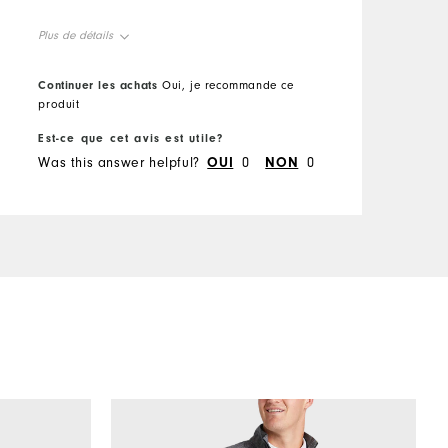
Plus de détails
Overall Size
Continuer les achats
Oui, je recommande ce
produit
Runs Small
Runs Large
Est-ce que cet avis est utile?
Was this answer helpful?
OUI
0
NON
0