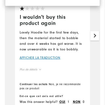
I wouldn't buy this
product again
Lovely Hoodie for the first few days,
then the material started to bobble
and over 4 weeks has got worse. It is
now unwearable as it is too bobbly.
AFFICHER LA TRADUCTION
Plus de détails
Overall Size
Continuer les achats
Non, je ne recommande
pas ce produit
Runs Small
Runs Large
Est-ce que cet avis est utile?
Was this answer helpful?
1
0
OUI
NON