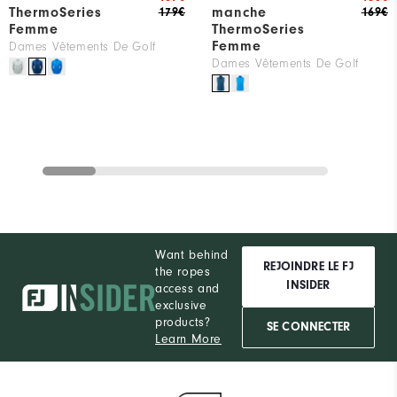
ThermoSeries
manche
179€
169€
Femme
ThermoSeries
Femme
Dames Vêtements De Golf
Dames Vêtements De Golf
Want behind
REJOINDRE LE FJ
the ropes
INSIDER
access and
exclusive
products?
SE CONNECTER
Learn More