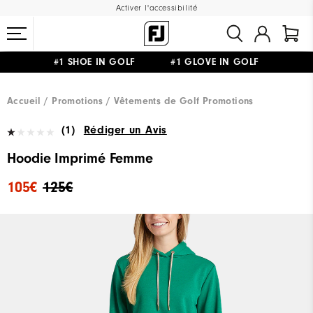
Activer l'accessibilité
#1 SHOE IN GOLF #1 GLOVE IN GOLF
LIVRAISON OFFERTE
DÈS 99€+
&
RETOUR GRATUIT
Accueil
Promotions
Vêtements de Golf Promotions
(1)
Rédiger un Avis
Hoodie Imprimé Femme
105€
125€