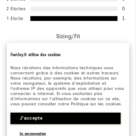
2 Etoiles
0
1 Etoile
1
Sizing/Fit
Overall Size
FootJoy.fr utilise des cookies
Runs Small
Runs Large
Nous récoltons des informations techniques vous
concernant grâce à des cookies et autres traceurs.
Nous récoltons, par exemple, des informations sur
votre navigateur, le système d’exploitation et
l’adresse IP des appareils que vous utilisez pour vous
Evalué par 1 client
connecter à Internet. Si vous souhaitez plus
d’informations sur l’utilisation de cookies sur ce site,
View All
vous pouvez consulter notre Politique sur les cookies.
J'accepte
il y a 1 an
Hilary
Je personnalise