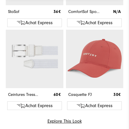
StaSof
36€
ComfortSof Sport 3-Pack
N/A
Achat Express
Achat Express
Ceintures Tressées Homme
60€
Casquette FJ
30€
Achat Express
Achat Express
Explore This Look