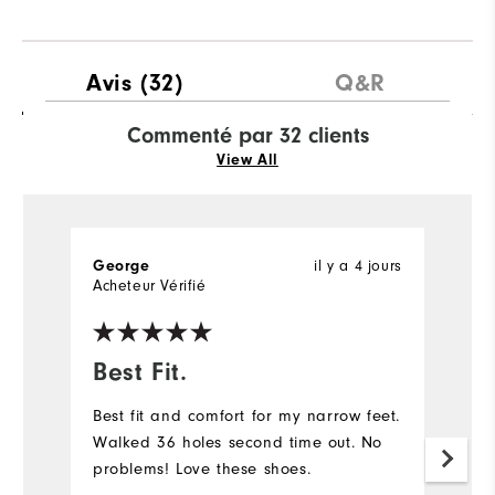
Avis
(32)
Q&R
Commenté par 32 clients
View All
George
il y a 4 jours
B
Acheteur Vérifié
Ac
Best Fit.
#
Best fit and comfort for my narrow feet.
#
Walked 36 holes second time out. No
lo
problems! Love these shoes.
A