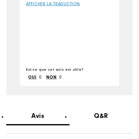
AFFICHER LA TRADUCTION
Pl
Si
Wi
Est-ce que cet avis est utile?
Es
OUI
0
NON
0
Avis
Q&R