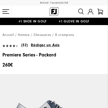
Activer l'accessibilité
#1 SHOE IN GOLF #1 GLOVE IN GOLF
LIVRAISON OFFERTE
DÈS 99€+
&
RETOUR GRATUIT
Accueil
Homme
Chaussures
À crampons
(32)
Rédiger un Avis
Premiere Series - Packard
260€