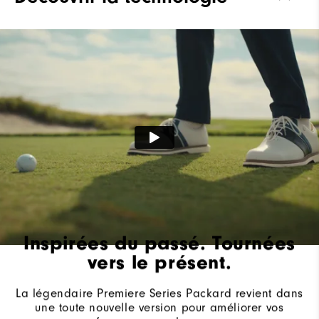
Waterproof
Garantie Imperméable
Système de laçage
Traditionnel
Adhérence
À crampons
Stabilité
Très stable
Amorti
Ferme
Inspirées du passé. Tournées
vers le présent.
La légendaire Premiere Series Packard revient dans
une toute nouvelle version pour améliorer vos