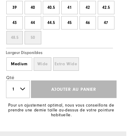
39
40
40.5
41
42
42.5
43
44
44.5
45
46
47
48.5
50
Largeur Disponibles
Medium
Wide
Extra Wide
Qté
AJOUTER AU PANIER
Pour un ajustement optimal, nous vous conseillons de
prendre une demie taille au-dessus de votre pointure
habituelle.