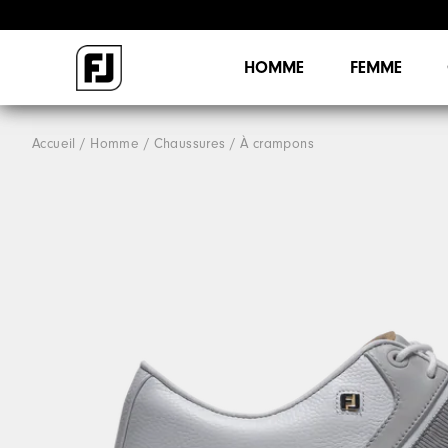
HOMME
FEMME
Accueil
Homme
Chaussures
À crampons