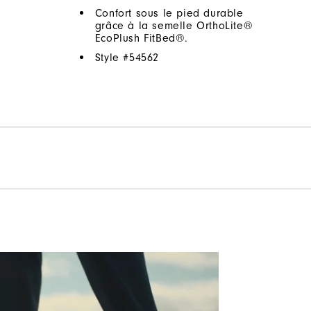
Confort sous le pied durable
grâce à la semelle OrthoLite®
EcoPlush FitBed®.
Style #
54562