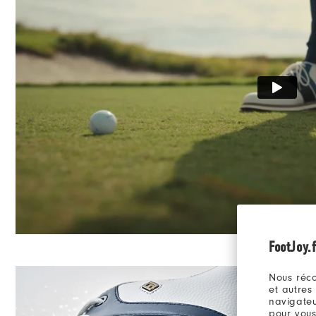
Stabilité
Amorti
FootJoy.f
Nous réco
et autres
navigateu
pour vous