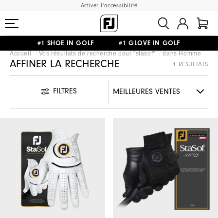
Activer l'accessibilité
#1 SHOE IN GOLF #1 GLOVE IN GOLF
Accueil
Vos résultats de recherche pour "
stasof
"
dans
Homme
LIVRAISON OFFERTE
DÈS 99€+
&
RETOUR GRATUIT
AFFINER LA RECHERCHE
4 RÉSULTATS
FILTRES