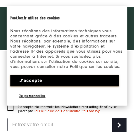
Want behind
FootJoy.fr utilise des cookies
REJOINDRE LE FJ
the ropes
INSIDER
access and
Nous récoltons des informations techniques vous
exclusive
concernant grâce à des cookies et autres traceurs.
products?
SE CONNECTER
Nous récoltons, par exemple, des informations sur
Learn More
votre navigateur, le système d’exploitation et
l’adresse IP des appareils que vous utilisez pour vous
connecter à Internet. Si vous souhaitez plus
d’informations sur l’utilisation de cookies sur ce site,
vous pouvez consulter notre Politique sur les cookies.
J'accepte
Inscrivez-vous à notre newsletter marketing et
recevez en exclusivité les actualités FootJoy.
Je personnalise
J‘accepte de recevoir les Newsletters Marketing FootJoy et
j’accepte
la Politique de Confidentialité FootJoy
.