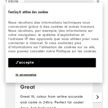
1 Etoile
0
FootJoy.fr utilise des cookies
100%
des répondants
recommanderaient à un ami
Nous récoltons des informations techniques vous
concernant grâce à des cookies et autres traceurs.
Nous récoltons, par exemple, des informations sur
Evalué par 1 client
votre navigateur, le système d’exploitation et
l’adresse IP des appareils que vous utilisez pour vous
View All
connecter à Internet. Si vous souhaitez plus
d’informations sur l’utilisation de cookies sur ce site,
vous pouvez consulter notre Politique sur les cookies.
J'accepte
Andy
il y a 3 ans
Acheteur Vérifié
Je personnalise
Great
Great fit, colour from online accurate
and came in 24hrs. Perfect for cooler