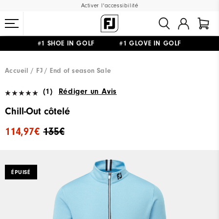
Activer l'accessibilité
#1 SHOE IN GOLF #1 GLOVE IN GOLF
LIVRAISON OFFERTE
DÈS 99€+
&
RETOUR GRATUIT
Accueil
FJ
End of season Sale
(1)
Rédiger un Avis
Chill-Out côtelé
114,97€
135€
ÉPUISÉ