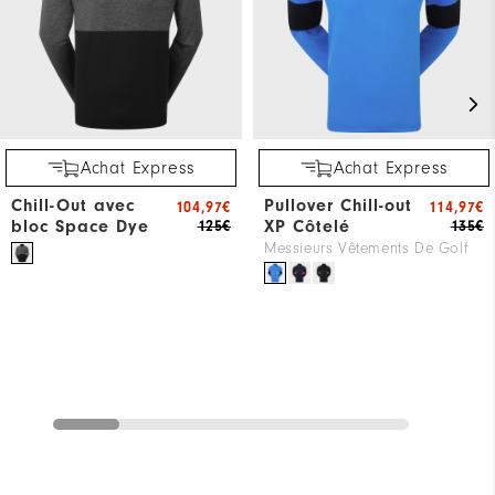
Achat Express
Achat Express
Chill-Out avec
Pullover Chill-out
104,97€
114,97€
bloc Space Dye
XP Côtelé
125€
135€
Messieurs Vêtements De Golf