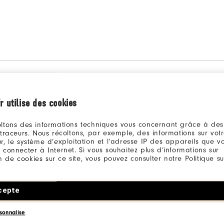
Qu
r utilise des cookies
ltons des informations techniques vous concernant grâce à des
 traceurs. Nous récoltons, par exemple, des informations sur vot
r, le système d’exploitation et l’adresse IP des appareils que vou
 connecter à Internet. Si vous souhaitez plus d’informations sur
ion de cookies sur ce site, vous pouvez consulter notre Politique su
Be the first to review this product
Share your thoughts with other customers.
cepte
JE DONNE MON AVIS
sonnalise