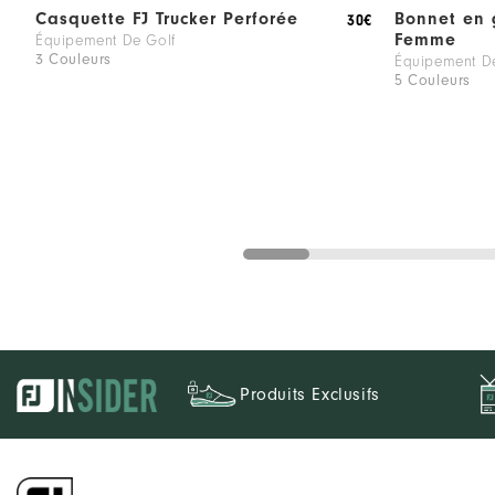
Casquette FJ Trucker Perforée
Bonnet en 
30€
Femme
Équipement De Golf
3 Couleurs
Équipement D
5 Couleurs
Produits Exclusifs