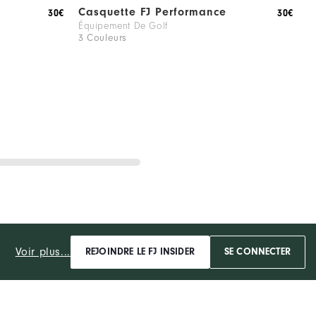
Casquette FJ Performance
B
30€
30€
Équipement De Golf
V
3 Couleurs
2
Voir plus...
REJOINDRE LE FJ INSIDER
SE CONNECTER