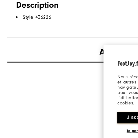
Description
Style #
36226
Avis
FootJoy.f
Nous réco
et autres
navigateu
pour vous
l’utilisat
cookies.
J'ac
Je per