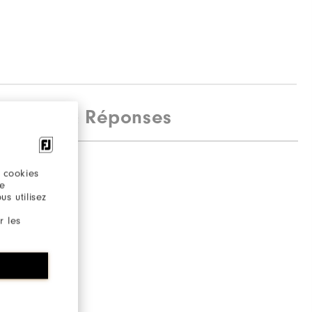
estions & Réponses
 cookies
re
s utilisez
r les