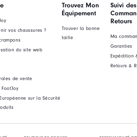
ue
Trouvez Mon
Suivi des
Équipement
Comman
Retours
Joy
Trouver la bonne
nir vos chaussures ?
Ma comma
taille
crampons
Garanties
lisation du site web
Expédition 
Retours & 
rales de vente
 FootJoy
Européenne sur la Sécurité
oduits