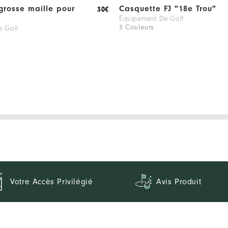
grosse maille pour
Casquette FJ "18e Trou"
30€
Équipement De Golf
3 Couleurs
e Golf
Votre Accès Privilégié
Avis Produit