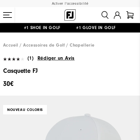
Activer l'accessibilité
#1 SHOE IN GOLF #1 GLOVE IN GOLF
LIVRAISON OFFERTE
DÈS 99€+
&
RETOUR GRATUIT
Accueil
Accessoires de Golf
Chapellerie
(1)
Rédiger un Avis
Casquette FJ
30€
NOUVEAU COLORIS