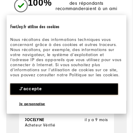
100%
des répondants
recommanderaient à un ami
FootJoy.fr utilise des cookies
Sizing/Fit
Nous récoltons des informations techniques vous
concernant grâce à des cookies et autres traceurs.
Taille en général
Nous récoltons, par exemple, des informations sur
votre navigateur, le système d’exploitation et
Taillent plus petit
Taillent plus grand
l’adresse IP des appareils que vous utilisez pour vous
connecter à Internet. Si vous souhaitez plus
d’informations sur l’utilisation de cookies sur ce site,
vous pouvez consulter notre Politique sur les cookies.
Evalué par 1 client
J'accepte
View All
Je personnalise
il y a 9 mois
JOCELYNE
Acheteur Vérifié