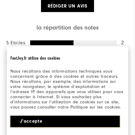
RÉDIGER UN AVIS
la répartition des notes
5 Etoiles
2
4 Etoiles
1
FootJoy.fr utilise des cookies
3 Etoiles
1
Nous récoltons des informations techniques vous
2 Etoiles
0
concernant grâce à des cookies et autres traceurs.
1 Etoile
0
Nous récoltons, par exemple, des informations sur
votre navigateur, le système d’exploitation et
l’adresse IP des appareils que vous utilisez pour vous
100%
connecter à Internet. Si vous souhaitez plus
des répondants
d’informations sur l’utilisation de cookies sur ce site,
recommanderaient à un ami
vous pouvez consulter notre Politique sur les cookies.
J'accepte
Commenté par 4 clients
View All