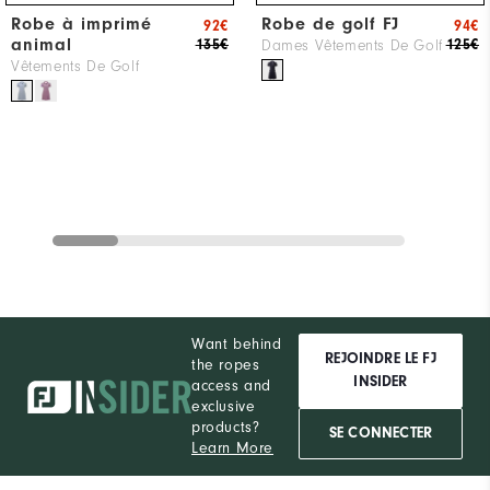
Robe à imprimé
Robe de golf FJ
92€
94€
animal
135€
125€
Dames Vêtements De Golf
Vêtements De Golf
Want behind
REJOINDRE LE FJ
the ropes
INSIDER
access and
exclusive
products?
SE CONNECTER
Learn More