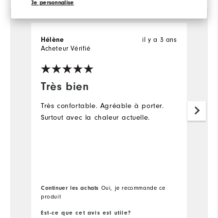
Je personnalise
il y a 3 ans
Hélène
N
Acheteur Vérifié
Ac
Très bien
J
Très confortable. Agréable à porter.
Tr
Surtout avec la chaleur actuelle.
ta
Continuer les achats
Oui, je recommande ce
Co
produit
pr
Est-ce que cet avis est utile?
Es