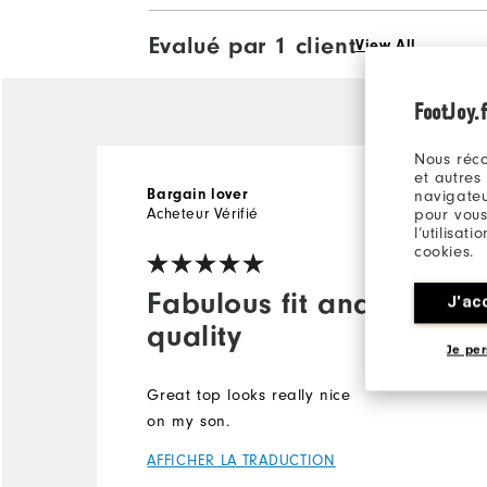
Evalué par 1 client
View All
FootJoy.f
Nous réco
et autres
il y a 2 ans
Bargain lover
navigateu
Acheteur Vérifié
pour vous
l’utilisat
cookies.
Fabulous fit and
J'ac
quality
Je per
Great top looks really nice
on my son.
AFFICHER LA TRADUCTION