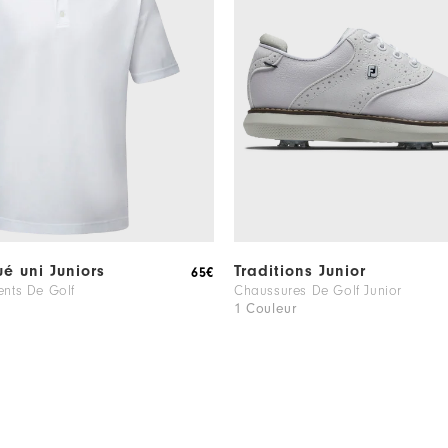
ué uni Juniors
Traditions Junior
65€
ents De Golf
Chaussures De Golf Junior
1 Couleur