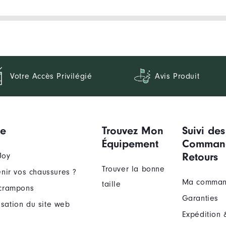
Votre Accès Privilégié
Avis Produit
ue
Trouvez Mon
Suivi des
Équipement
Comman
Retours
Joy
Trouver la bonne
nir vos chaussures ?
Ma comma
taille
crampons
Garanties
lisation du site web
Expédition 