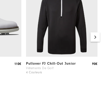
Pullover FJ Chill-Out Junior
H
110€
90€
Vêtements De Golf
J
4 Couleurs
3