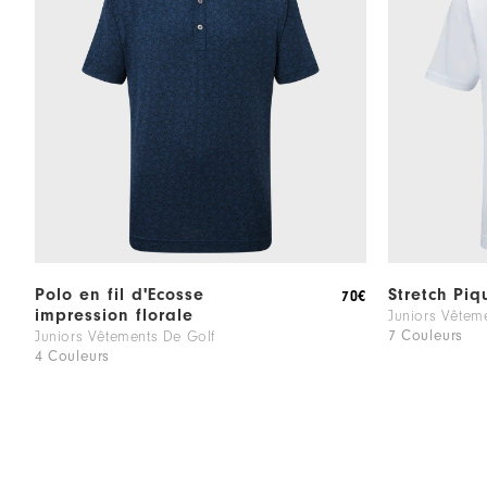
Polo en fil d'Ecosse
Stretch Piq
70€
impression florale
Juniors Vêtem
7 Couleurs
Juniors Vêtements De Golf
4 Couleurs