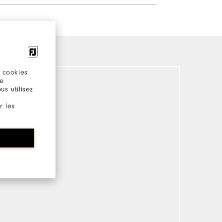
 cookies
re
s utilisez
r les