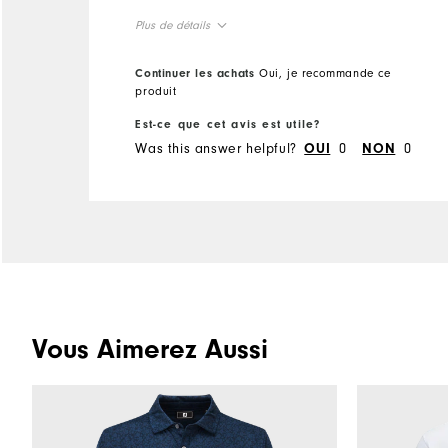
Plus de détails
Overall Size
Continuer les achats
Oui, je recommande ce
produit
Runs Small
Runs Large
Est-ce que cet avis est utile?
Was this answer helpful?
0
0
OUI
NON
Vous Aimerez Aussi