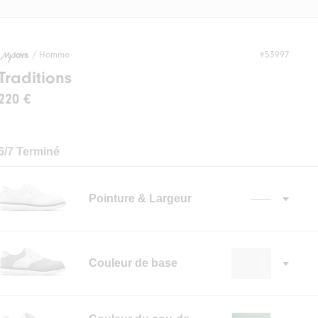
/
Homme
#53997
Traditions
220 €
6/7 Terminé
Pointure & Largeur
——
✓
Couleur de base
✓