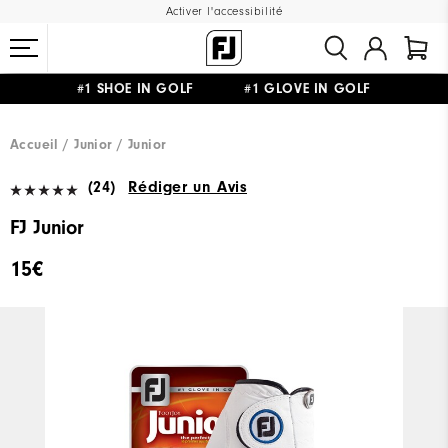
Activer l'accessibilité
#1 SHOE IN GOLF #1 GLOVE IN GOLF
LIVRAISON OFFERTE
DÈS 99€+
&
RETOUR GRATUIT
Accueil
Junior
Junior
(24)
Rédiger un Avis
FJ Junior
15€