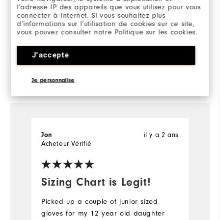
l’adresse IP des appareils que vous utilisez pour vous
1 Etoile
0
connecter à Internet. Si vous souhaitez plus
d’informations sur l’utilisation de cookies sur ce site,
100%
vous pouvez consulter notre Politique sur les cookies.
des répondants
recommanderaient à un ami
J'accepte
Commenté par 24 clients
Je personnalise
View All
Jon
il y a 2 ans
T
Acheteur Vérifié
Ac
Sizing Chart is Legit!
J
Picked up a couple of junior sized
O
gloves for my 12 year old daughter
w