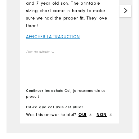
and 7 year old son. The printable
h
sizing chart came in handy to make
A
sure we had the proper fit. They love
them!
AFFICHER LA TRADUCTION
Plus de détails
Overall Size
True to size
Co
Continuer les achats
Oui, je recommande ce
pr
produit
Es
Est-ce que cet avis est utile?
Wa
Was this answer helpful?
OUI
5
NON
4
he