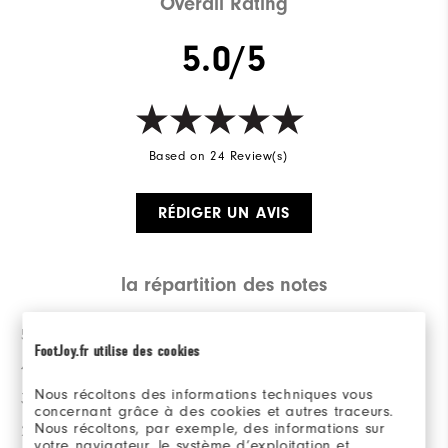
Overall Rating
5.0/5
Based on 24 Review(s)
RÉDIGER UN AVIS
la répartition des notes
5 Etoiles
23
FootJoy.fr utilise des cookies
4 Etoiles
1
Nous récoltons des informations techniques vous
3 Etoiles
0
concernant grâce à des cookies et autres traceurs.
Nous récoltons, par exemple, des informations sur
2 Etoiles
0
votre navigateur, le système d’exploitation et