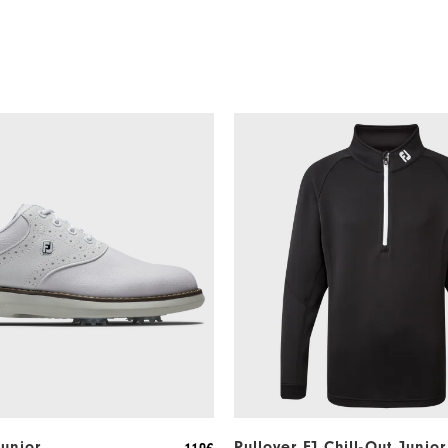
Junior
Pullover FJ Chill-Out Junior