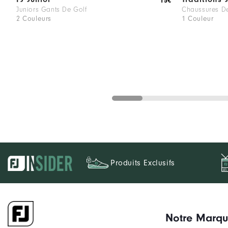
15€
Juniors Gants De Golf
Chaussures De
2 Couleurs
1 Couleur
Produits Exclusifs
Notre Marq