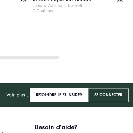
90€
65€
Juniors Vêtements De Golf
C
7 Couleurs
1
Voir plus...
REJOINDRE LE FJ INSIDER
SE CONNECTER
Besoin d'aide?