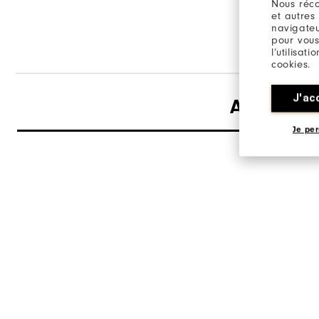
Nous réco
optimal to
et autres
navigateu
pour vous
l’utilisat
cookies.
J'ac
Avis
Je per