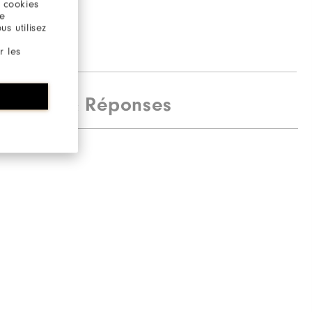
 cookies
re
s utilisez
r les
estions & Réponses