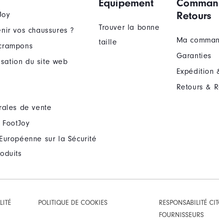
Équipement
Comman
Retours
Joy
Trouver la bonne
nir vos chaussures ?
Ma comma
taille
crampons
Garanties
lisation du site web
Expédition 
Retours & 
rales de vente
 FootJoy
Européenne sur la Sécurité
oduits
LITÉ
POLITIQUE DE COOKIES
RESPONSABILITÉ CI
FOURNISSEURS