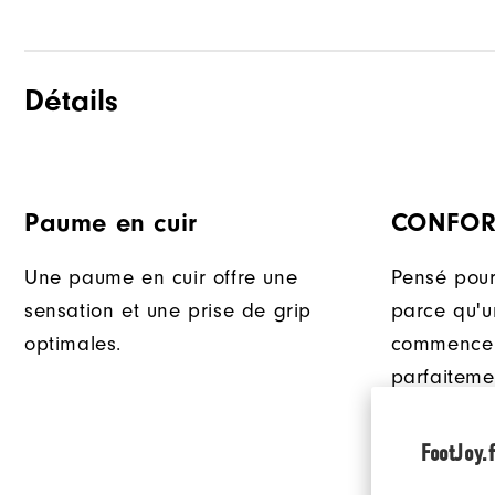
Détails
Paume en cuir
CONFORT
Une paume en cuir offre une
Pensé pour
sensation et une prise de grip
parce qu'u
optimales.
commence 
parfaiteme
dos en mic
FootJoy Jun
FootJoy.f
ajustement