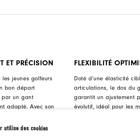
 ET PRÉCISION
FLEXIBILITÉ OPTIMI
 les jeunes golfeurs
Doté d’une élasticité cib
n bon départ
articulations, le dos du 
par un gant
garantit un ajustement p
nt adapté. Avec son
évolutif, idéal pour les 
rofibre souple, le gant
pleine croissance.
ior garantit un
r utilise des cookies
 constant et un confort