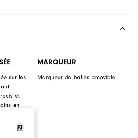
SÉE
MARQUEUR
lée sur les
Marqueur de balles amovible
gant
récis et
mains en