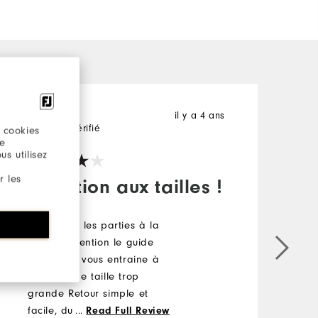
il y a 4 ans
Segur
S
Acheteur Vérifié
A
 cookies
re
s utilisez
r les
Attention aux tailles !
Ideal pour les parties à la
Q
fraiche Attention le guide
A
des tailles vous entraine à
acheter une taille trop
grande Retour simple et
facile, du moins pour
...
Read Full Review