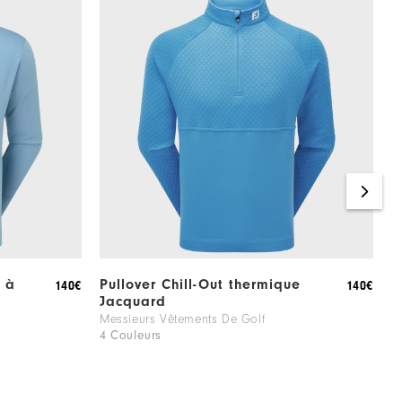
n à
Pullover Chill-Out thermique
P
140€
140€
Jacquard
d
t
Messieurs Vêtements De Golf
4 Couleurs
M
4