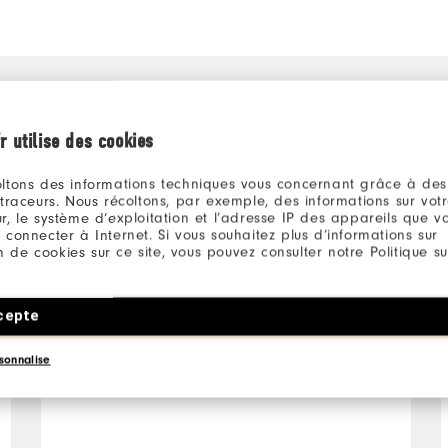
r utilise des cookies
il y a 3 ans
Texas
Acheteur Vérifié
ltons des informations techniques vous concernant grâce à des
 traceurs. Nous récoltons, par exemple, des informations sur vot
r, le système d’exploitation et l’adresse IP des appareils que vou
 connecter à Internet. Si vous souhaitez plus d’informations sur
ion de cookies sur ce site, vous pouvez consulter notre Politique su
Veste sans manches
cepte
Bleu marine un peu clair
pour marcher avec les
sonnalise
autres pantalons et vestes
marine