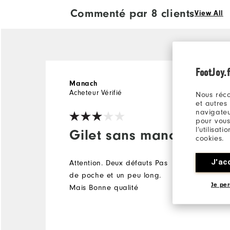
Commenté par 8 clients
View All
FootJoy.f
il y a 3 ans
Manach
Acheteur Vérifié
Nous réco
et autres
navigateu
pour vous
l’utilisat
Gilet sans manche
cookies.
J'ac
Attention. Deux défauts Pas
de poche et un peu long.
Je per
Mais Bonne qualité