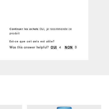
lalogistique...
Continuer les achats
Oui, je recommande ce
C
produit
p
Est-ce que cet avis est utile?
E
Was this answer helpful?
4
0
W
OUI
NON