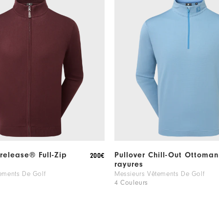
irelease® Full-Zip
Pullover Chill-Out Ottoma
200€
rayures
ements De Golf
Messieurs Vêtements De Golf
4 Couleurs