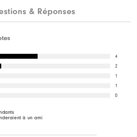
estions & Réponses
otes
4
2
1
1
0
ndants
deraient à un ami