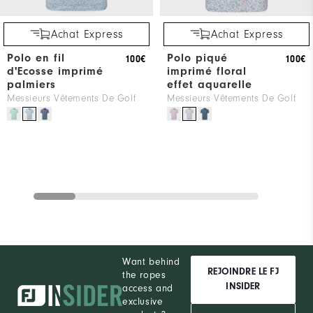
Achat Express
Achat Express
Polo en fil
Polo piqué
100€
100€
d'Ecosse imprimé
imprimé floral
palmiers
effet aquarelle
Messieurs Vêtements De Golf
Messieurs Vêtements De Golf
Want behind
REJOINDRE LE FJ
the ropes
INSIDER
access and
exclusive