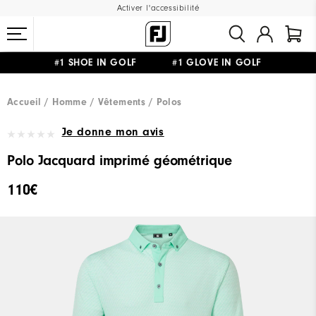
Activer l'accessibilité
#1 SHOE IN GOLF #1 GLOVE IN GOLF
LIVRAISON OFFERTE
DÈS 99€+
&
RETOUR GRATUIT
Accueil
Homme
Vêtements
Polos
Je donne mon avis
Polo Jacquard imprimé géométrique
110€