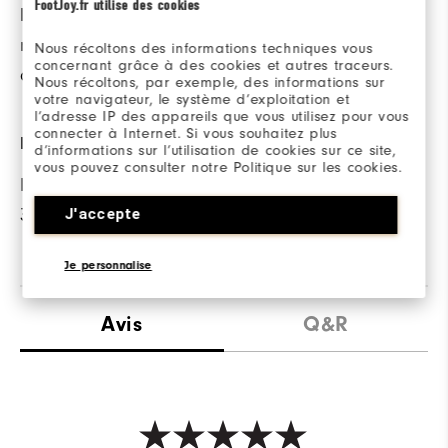
FootJoy.fr utilise des cookies
les mauvaises odeurs,
même en cas
Nous récoltons des informations techniques vous
concernant grâce à des cookies et autres traceurs.
d’humidité.
Nous récoltons, par exemple, des informations sur
votre navigateur, le système d’exploitation et
l’adresse IP des appareils que vous utilisez pour vous
connecter à Internet. Si vous souhaitez plus
PROTECTION SOLAIRE
d’informations sur l’utilisation de cookies sur ce site,
vous pouvez consulter notre Politique sur les cookies.
Protection solaire UPF
J'accepte
30
Je personnalise
Avis
Q&R