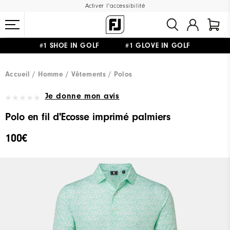
Activer l'accessibilité
#1 SHOE IN GOLF #1 GLOVE IN GOLF
LIVRAISON OFFERTE
DÈS 99€+
&
RETOUR GRATUIT
Accueil
Homme
Vêtements
Polos
Je donne mon avis
Polo en fil d'Ecosse imprimé palmiers
100€