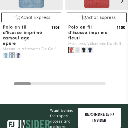
Achat Express
Achat Express
Polo en fil
Polo en fil
110€
110€
d'Ecosse imprimé
d'Ecosse imprimé
camouflage
fleuri
épuré
Messieurs Vêtements De Golf
Messieurs Vêtements De Golf
Want behind
REJOINDRE LE FJ
the ropes
INSIDER
access and
exclusive