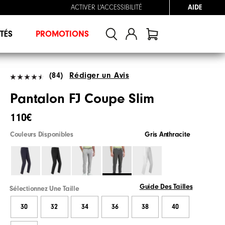
ACTIVER L'ACCESSIBILITÉ
AIDE
TÉS
PROMOTIONS
(84)
Rédiger un Avis
Pantalon FJ Coupe Slim
110€
Couleurs Disponibles
Gris Anthracite
Guide Des Tailles
Sélectionnez Une Taille
30
32
34
36
38
40