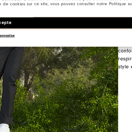
ion de cookies sur ce site, vous pouvez consulter notre Politique su
Un 
cepte
per
sonnalise
Tous 
confo
respi
style