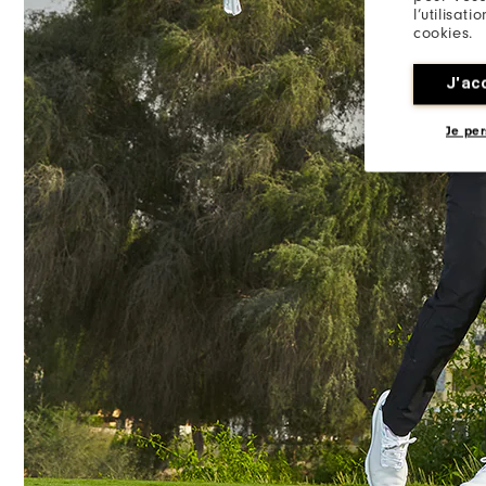
l’utilisat
cookies.
J'ac
Je per