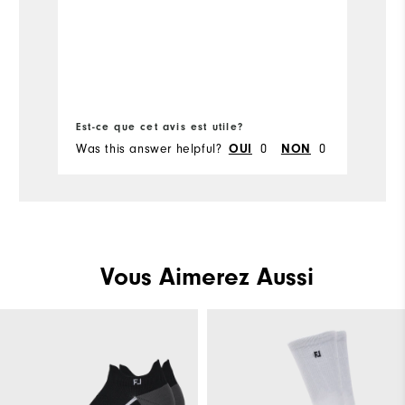
Co
pr
Est-ce que cet avis est utile?
Es
Was this answer helpful?
0
0
Wa
OUI
NON
Vous Aimerez Aussi