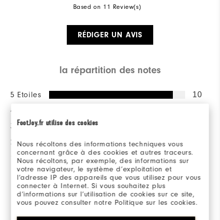
Based on 11 Review(s)
RÉDIGER UN AVIS
la répartition des notes
5 Etoiles
10
4 Etoiles
0
FootJoy.fr utilise des cookies
3 Etoiles
1
2 Etoiles
0
Nous récoltons des informations techniques vous
concernant grâce à des cookies et autres traceurs.
1 Etoile
0
Nous récoltons, par exemple, des informations sur
votre navigateur, le système d’exploitation et
l’adresse IP des appareils que vous utilisez pour vous
100%
des répondants
connecter à Internet. Si vous souhaitez plus
recommanderaient à un ami
d’informations sur l’utilisation de cookies sur ce site,
vous pouvez consulter notre Politique sur les cookies.