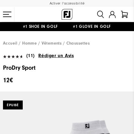
Activer l'accessibilité
#1 SHOE IN GOLF #1 GLOVE IN GOLF
LIVRAISON OFFERTE
DÈS 99€+
&
RETOUR GRATUIT
Accueil
Homme
Vêtements
Chaussettes
(11)
Rédiger un Avis
ProDry Sport
12€
ÉPUISÉ