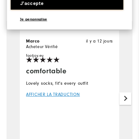
J'accepte
Commenté par 11 clients
View All
Je personnalise
il y a 12 jours
Marco
J
Acheteur Vérifié
Ac
footjoy.eu
comfortable
G
Lovely socks, fit's every outfit
So
a
AFFICHER LA TRADUCTION
A
Pl
Ov