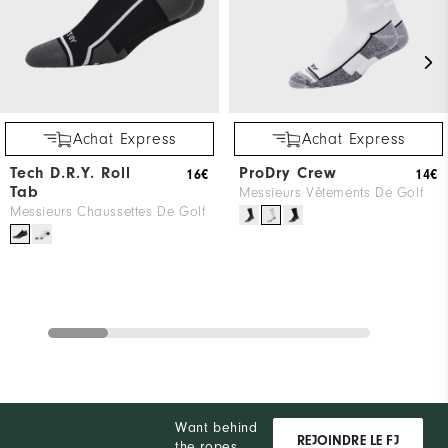
Achat Express
Achat Express
Tech D.R.Y. Roll
ProDry Crew
16€
14€
Tab
Messieurs Vêtements De Golf
Messieurs Chaussettes De Golf
Want behind
REJOINDRE LE FJ
the ropes