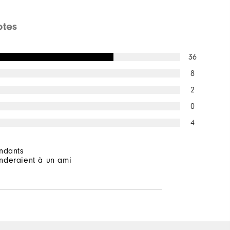
otes
36
8
2
0
4
ndants
deraient à un ami