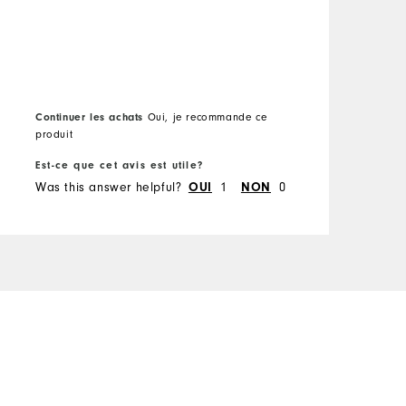
Continuer les achats
C
Oui, je recommande ce
produit
p
Est-ce que cet avis est utile?
E
Was this answer helpful?
OUI
1
NON
0
W