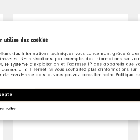
Philippe
il y a 5 ans
Acheteur Vérifié
r utilise des cookies
ltons des informations techniques vous concernant grâce à des
Très bon article !
 traceurs. Nous récoltons, par exemple, des informations sur vot
r, le système d’exploitation et l’adresse IP des appareils que vou
 connecter à Internet. Si vous souhaitez plus d’informations sur
ion de cookies sur ce site, vous pouvez consulter notre Politique su
Agréable à porter, prend
bien la forme du pied
cepte
sonnalise