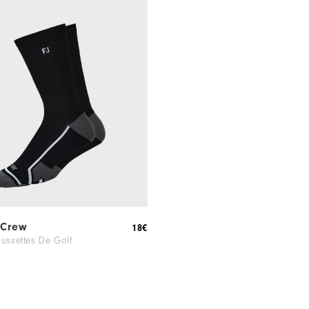
 Crew
18€
ussettes De Golf