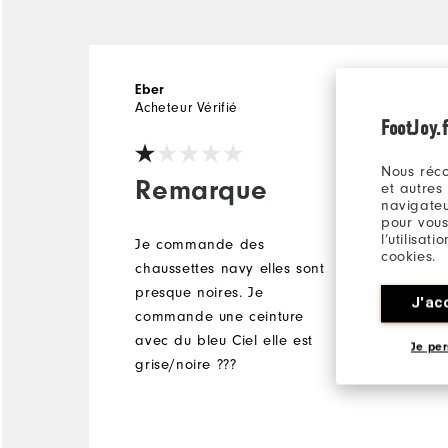
Eber
il y a 3 ans
Acheteur Vérifié
FootJoy.f
Nous réco
Remarque
et autres
navigateu
pour vous
l’utilisat
Je commande des
cookies.
chaussettes navy elles sont
presque noires. Je
J'ac
commande une ceinture
avec du bleu Ciel elle est
Je per
grise/noire ???