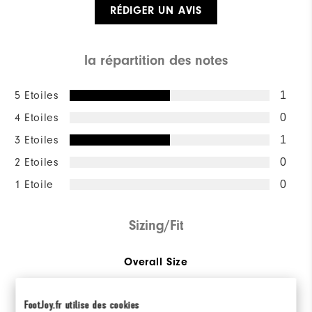
RÉDIGER UN AVIS
la répartition des notes
5 Etoiles
1
4 Etoiles
0
3 Etoiles
1
2 Etoiles
0
1 Etoile
0
Sizing/Fit
Overall Size
Runs Small
Runs Large
FootJoy.fr utilise des cookies