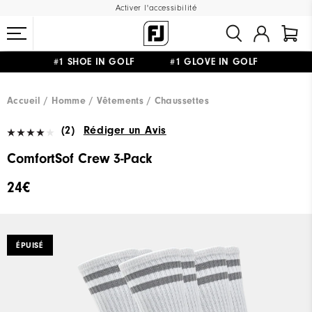
Activer l'accessibilité
#1 SHOE IN GOLF #1 GLOVE IN GOLF
LIVRAISON OFFERTE
DÈS 99€+
&
RETOUR GRATUIT
Accueil
Homme
Vêtements
Chaussettes
(2)
Rédiger un Avis
ComfortSof Crew 3-Pack
24€
ÉPUISÉ