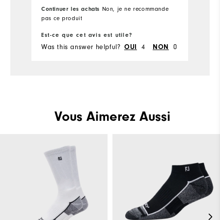
Continuer les achats
Non, je ne recommande
Ov
pas ce produit
Runs Small
Runs Large
Ru
Est-ce que cet avis est utile?
Es
Was this answer helpful?
OUI
4
NON
0
Wa
Vous Aimerez Aussi