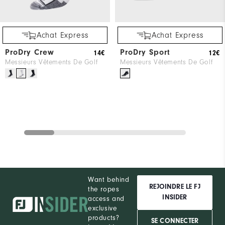
Achat Express
Achat Express
ProDry Crew
ProDry Sport
14€
12€
Messieurs Vêtements De Golf
Messieurs Vêtements De Golf
Want behind
REJOINDRE LE FJ
the ropes
INSIDER
access and
exclusive
products?
SE CONNECTER