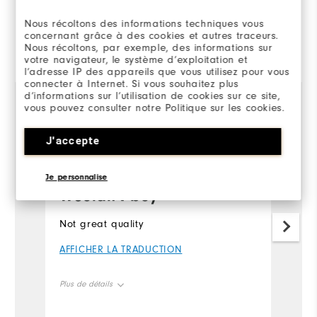
Nous récoltons des informations techniques vous
concernant grâce à des cookies et autres traceurs.
Commenté par 2 clients
Nous récoltons, par exemple, des informations sur
votre navigateur, le système d’exploitation et
View All
l’adresse IP des appareils que vous utilisez pour vous
connecter à Internet. Si vous souhaitez plus
d’informations sur l’utilisation de cookies sur ce site,
vous pouvez consulter notre Politique sur les cookies.
Christopher
il y a 4 mois
ph
J'accepte
Acheteur Vérifié
Ac
Je personnalise
Wouldn't buy
I
Not great quality
I'
my
AFFICHER LA TRADUCTION
A
Plus de détails
Pl
Overall Size