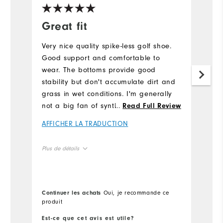
Great fit
I
Very nice quality spike-less golf shoe.
Gr
Good support and comfortable to
Mo
wear. The bottoms provide good
my
stability but don't accumulate dirt and
A
grass in wet conditions. I'm generally
not a big fan of synthetic upper but
...
Read Full Review
Pl
these are very comfortable. I would
AFFICHER LA TRADUCTION
definitely buy again.
Si
Plus de détails
True to Fit
Fit
True to Size
Size
Continuer les achats
Oui, je recommande ce
produit
True to Width
Width
Est-ce que cet avis est utile?
Es