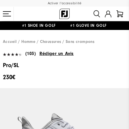
Activer l'accessibilité
#1 SHOE IN GOLF #1 GLOVE IN GOLF
LIVRAISON OFFERTE
DÈS 99€+
&
RETOUR GRATUIT
Accueil
Homme
Chaussures
Sans crampons
(103)
Rédiger un Avis
Pro/SL
230€