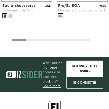
Sac à chaussures
Pro/SL BOA
35€
260€
Équipement De Golf
Messieurs Chaussures De Golf
Want behind
REJOINDRE LE FJ
the ropes
INSIDER
access and
exclusive
products?
SE CONNECTER
Learn More