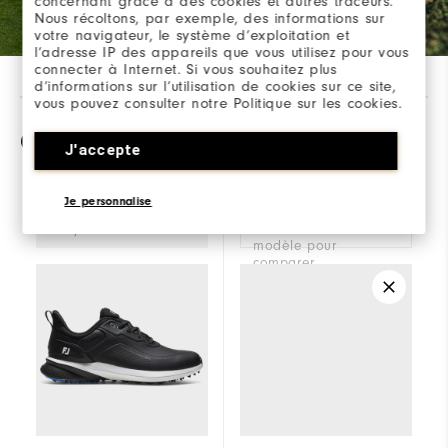
concernant grâce à des cookies et autres traceurs.
Nous récoltons, par exemple, des informations sur
votre navigateur, le système d’exploitation et
l’adresse IP des appareils que vous utilisez pour vous
connecter à Internet. Si vous souhaitez plus
d’informations sur l’utilisation de cookies sur ce site,
vous pouvez consulter notre Politique sur les cookies.
Comparaison
J'accepte
Je personnalise
Sélectionner un
Pro/SL
modèle pour
comparer.