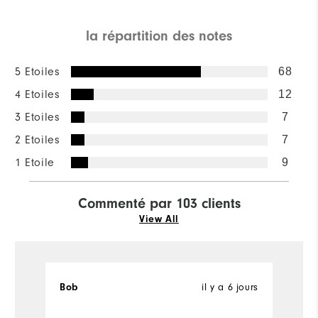
la répartition des notes
5 Etoiles
68
4 Etoiles
12
3 Etoiles
7
2 Etoiles
7
1 Etoile
9
Commenté par 103 clients
View All
il y a 6 jours
Bob
B
Ac