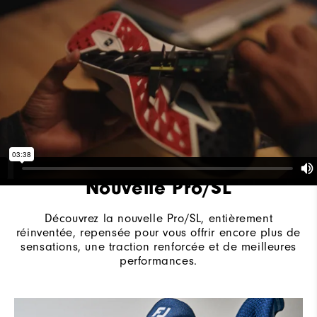
Système de laçage
Lacets traditionnels
Adhérence
Sans crampon
Stabilité
Maintien optimal
Amorti
Intermédiaire
Nouvelle Pro/SL
Découvrez la nouvelle Pro/SL, entièrement
réinventée, repensée pour vous offrir encore plus de
sensations, une traction renforcée et de meilleures
performances.