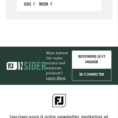
2
0
OUI
NON
Dry, On course, Wet
Conditions
10
Which size did you purchase?
Narrow
Which width did you purchase?
10
Which size do you normally wear?
Want behind
Narrow
Which width do you usually wear?
REJOINDRE LE FJ
the ropes
INSIDER
access and
exclusive
products?
SE CONNECTER
Learn More
Inscrivez-vous à notre newsletter marketing et