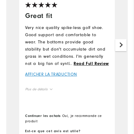
Great fit
I
Very nice quality spike-less golf shoe.
Gr
Good support and comfortable to
Mo
wear. The bottoms provide good
my
stability but don't accumulate dirt and
A
grass in wet conditions. I'm generally
not a big fan of synthetic upper but
...
Read Full Review
Pl
these are very comfortable. I would
AFFICHER LA TRADUCTION
definitely buy again.
Si
Plus de détails
True to Fit
Fit
True to Size
Size
Continuer les achats
Oui, je recommande ce
produit
True to Width
Width
Est-ce que cet avis est utile?
Es