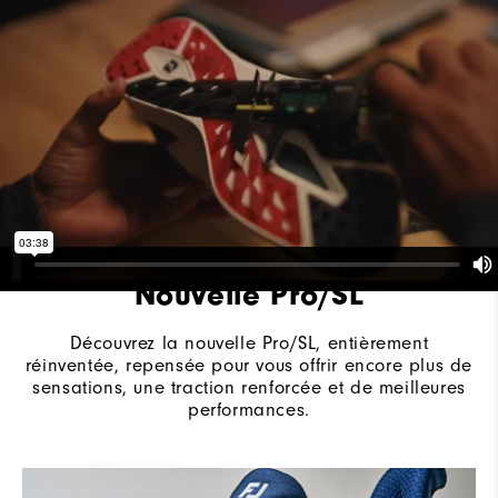
Système de laçage
Lacets traditionnels
Adhérence
Sans crampon
Stabilité
Maintien optimal
Amorti
Intermédiaire
Nouvelle Pro/SL
Découvrez la nouvelle Pro/SL, entièrement
réinventée, repensée pour vous offrir encore plus de
sensations, une traction renforcée et de meilleures
performances.