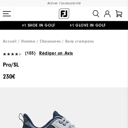
Activer l'accessibilité
#1 SHOE IN GOLF #1 GLOVE IN GOLF
LIVRAISON OFFERTE
DÈS 99€+
&
RETOUR GRATUIT
Accueil
Homme
Chaussures
Sans crampons
(103)
Rédiger un Avis
Pro/SL
230€