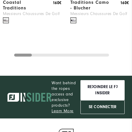
Coastal
Traditions Camo
160€
160€
Traditions
- Blucher
Messieurs Chaussures De Golf
Messieurs Chaussures De Golf
Want behind
REJOINDRE LE FJ
the ropes
INSIDER
access and
exclusive
products?
SE CONNECTER
Learn More