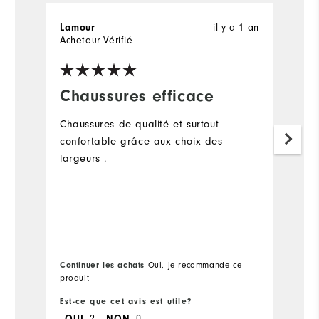
il y a 1 an
Lamour
M
Acheteur Vérifié
Ac
Chaussures efficace
A
Chaussures de qualité et surtout
Un
confortable grâce aux choix des
e
largeurs .
ét
su
Continuer les achats
Oui, je recommande ce
Co
produit
pr
Est-ce que cet avis est utile?
Es
2
0