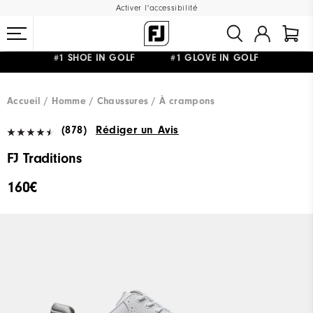
Activer l'accessibilité
LIVRAISON OFFERTE
DÈS 99€+
&
RETOUR GRATUIT
#1 SHOE IN GOLF #1 GLOVE IN GOLF
Accueil
Homme
Chaussures
À crampons
(878)
Rédiger un Avis
FJ Traditions
160€