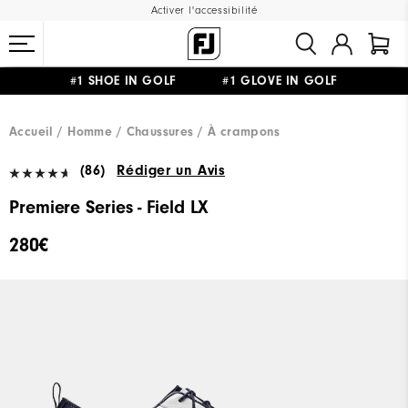
Activer l'accessibilité
#1 SHOE IN GOLF #1 GLOVE IN GOLF
LIVRAISON OFFERTE
DÈS 99€+
&
RETOUR GRATUIT
Accueil
Homme
Chaussures
À crampons
(86)
Rédiger un Avis
Premiere Series - Field LX
280€