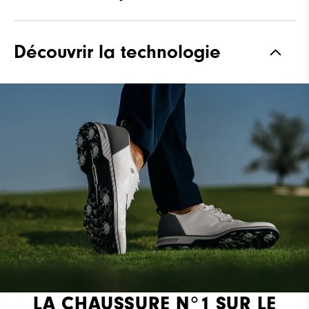
Matériaux
Cuir pleine fleur premium
Découvrir la technologie
Waterproof
Cuir imperméable
Forme
Laser Street
Système de laçage
Traditional
Adhérence
Spiked
Stabilité
Most Stable
Amorti
Firm
LA CHAUSSURE N°1 SUR LE