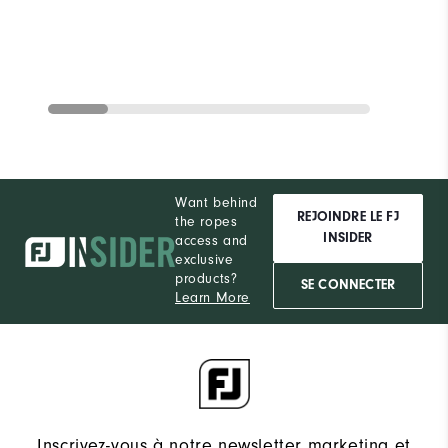
Want behind
REJOINDRE LE FJ
the ropes
INSIDER
access and
exclusive
products?
SE CONNECTER
Learn More
Inscrivez-vous à notre newsletter marketing et