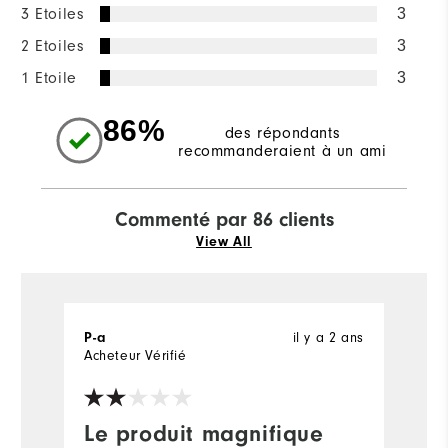
3 Etoiles
3
2 Etoiles
3
1 Etoile
3
86%
des répondants
recommanderaient à un ami
Commenté par 86 clients
View All
P-a
il y a 2 ans
D
Acheteur Vérifié
Ac
Le produit magnifique
G