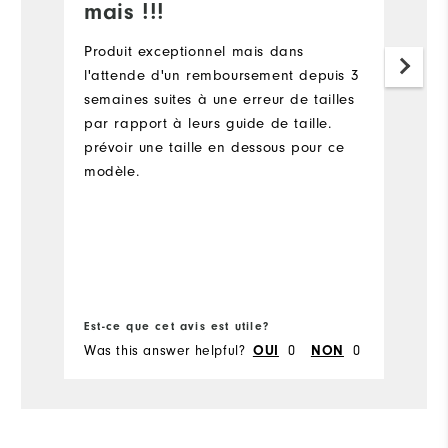
mais !!!
Gr
ve
Produit exceptionnel mais dans
l'attende d'un remboursement depuis 3
A
semaines suites à une erreur de tailles
par rapport à leurs guide de taille.
prévoir une taille en dessous pour ce
modèle.
Est-ce que cet avis est utile?
Es
Was this answer helpful?
OUI
0
NON
0
Wa