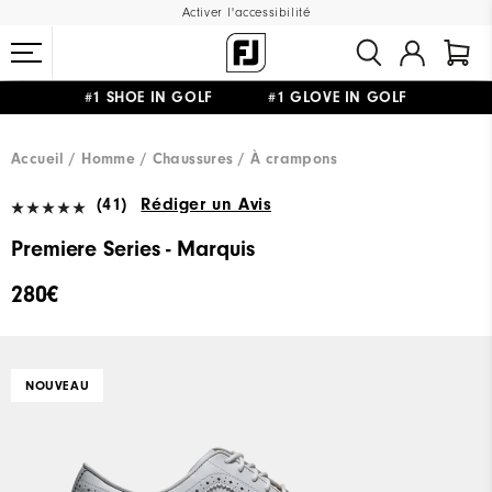
Activer l'accessibilité
#1 SHOE IN GOLF #1 GLOVE IN GOLF
LIVRAISON OFFERTE
DÈS 99€+
&
RETOUR GRATUIT
Accueil
Homme
Chaussures
À crampons
(41)
Rédiger un Avis
Premiere Series - Marquis
280€
NOUVEAU