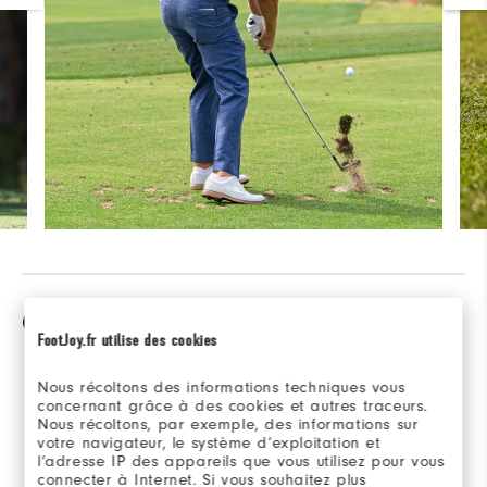
Comparaison
FootJoy.fr utilise des cookies
Nous récoltons des informations techniques vous
concernant grâce à des cookies et autres traceurs.
Sélectionner un
Premiere Series -
Nous récoltons, par exemple, des informations sur
modèle pour
Marquis
votre navigateur, le système d’exploitation et
comparer.
l’adresse IP des appareils que vous utilisez pour vous
connecter à Internet. Si vous souhaitez plus