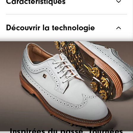
Caractéristiques
Matériaux
Cuir haut de gamme
Découvrir la technologie
imperméable
Waterproof
Garantie Imperméable
Forme
Laser Street
Système de laçage
Traditionnel
Adhérence
À crampons
Stabilité
Très stable
Amorti
Ferme
Inspirées du passé. Tournées