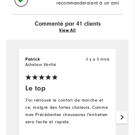
recommanderaient à un ami
Commenté par 41 clients
View All
il y a 3 mois
Patrick
J
Acheteur Vérifié
Ac
Le top
E
J'ai retrouvé le confort de marche et
Gr
ce, malgré des fortes chaleurs. Comme
A
mes Précédentes chaussures l'entretien
sera facile et rapide.
Pl