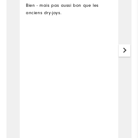
Bien - mais pas aussi bon que les
A
anciens dry-joys.
Pl
Fit
Si
Wi
Wh
Wh
Wh
Wh