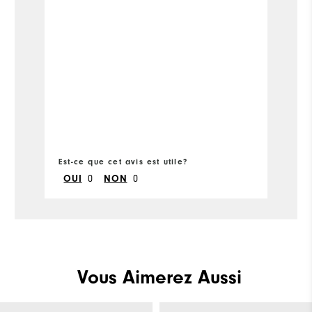
Co
pr
Est-ce que cet avis est utile?
Es
0
0
OUI
NON
Vous Aimerez Aussi