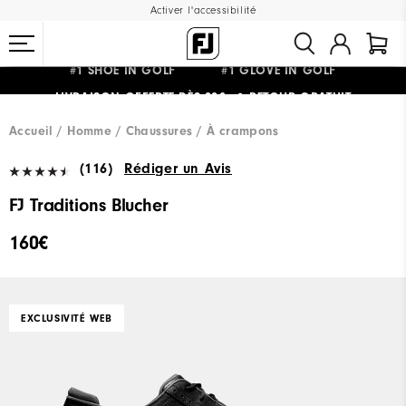
Activer l'accessibilité
#1 SHOE IN GOLF #1 GLOVE IN GOLF
LIVRAISON OFFERTE
DÈS 99€+
&
RETOUR GRATUIT
Accueil
Homme
Chaussures
À crampons
(116)
Rédiger un Avis
FJ Traditions Blucher
160€
EXCLUSIVITÉ WEB