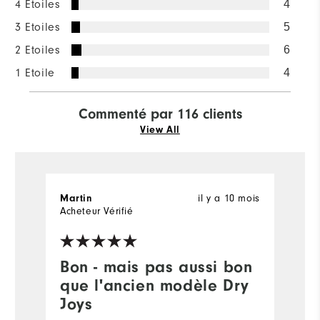
4 Etoiles
4
3 Etoiles
5
2 Etoiles
6
1 Etoile
4
Commenté par 116 clients
View All
il y a 10 mois
Martin
A
Acheteur Vérifié
Ré
Bon - mais pas aussi bon
F
que l'ancien modèle Dry
I 
Joys
s