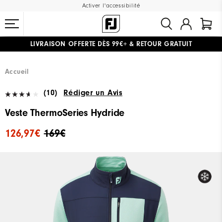
Activer l'accessibilité
LIVRAISON OFFERTE
DÈS 99€+
&
RETOUR GRATUIT
#1 SHOE IN GOLF #1 GLOVE IN GOLF
Accueil
(10)
Rédiger un Avis
Veste ThermoSeries Hydride
126,97€
169€