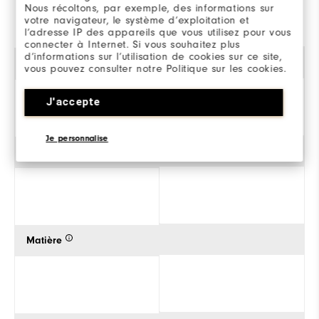
Nous récoltons, par exemple, des informations sur
de pluie légère ou de
votre navigateur, le système d’exploitation et
brouillard.
l’adresse IP des appareils que vous utilisez pour vous
connecter à Internet. Si vous souhaitez plus
d’informations sur l’utilisation de cookies sur ce site,
Collection
vous pouvez consulter notre Politique sur les cookies.
FJ Performance
J'accepte
FJ Performance
Apparel
Apparel
Je personnalise
Catégorie vestimentaire
Matière