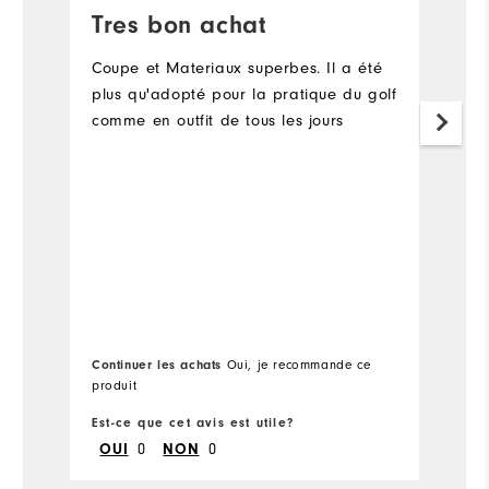
Tres bon achat
E
Coupe et Materiaux superbes. Il a été
V
plus qu'adopté pour la pratique du golf
un
comme en outfit de tous les jours
d'
m
Continuer les achats
Co
Oui, je recommande ce
produit
pr
Est-ce que cet avis est utile?
Es
OUI
0
NON
0