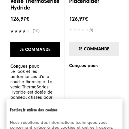
Veste ThermoSeries
Placeholder
Hydride
126,97€
126,97€
(0)
(10)
JE COMMANDE
JE COMMANDE
Conçues pour:
Conçues pour:
Le look et les
performances d'une
couche thermique. La
veste ThermoSeries
Hybride est dotée de
panneaux tissés pour
conserver la chaleur
corporelle dans des
FootJoy.fr utilise des cookies
conditions froides et
venteuses. Une finition
Nous récoltons des informations techniques vous
déperlante DWR permet
concernant grâce à des cookies et autres traceurs.
d'évacuer l'eau en cas