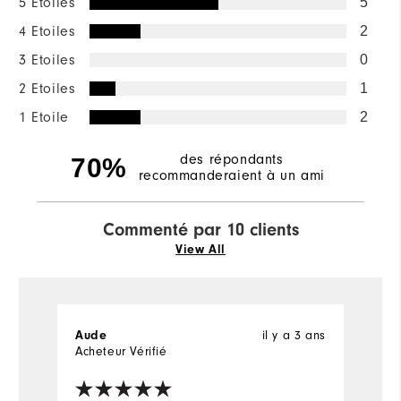
5 Etoiles
5
4 Etoiles
2
3 Etoiles
0
2 Etoiles
1
1 Etoile
2
des répondants
70%
recommanderaient à un ami
Commenté par 10 clients
View All
Aude
il y a 3 ans
C
Acheteur Vérifié
Ac