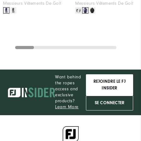
Messieurs Vêtements De Golf
Messieurs Vêtements De Golf
Want behind
REJOINDRE LE FJ
the ropes
INSIDER
access and
exclusive
products?
SE CONNECTER
Learn More