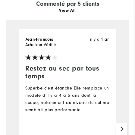
Commenté par 5 clients
View All
il y a 1 an
Jean-Francois
M
Acheteur Vérifié
Restez au sec par tous
I
temps
p
Superbe c'est étanche Elle remplace un
Pl
modèle d'il y a 4 à 5 ans dont la
t
coupe, notamment au niveau du col me
ta
semblait plus performante.
d
A