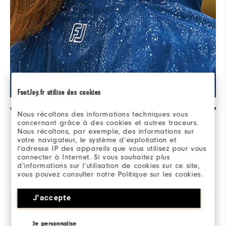
FootJoy.fr utilise des cookies
PROTECTION CONTRE LES CONDITIONS
Nous récoltons des informations techniques vous
EXTRÊMES
concernant grâce à des cookies et autres traceurs.
Nous récoltons, par exemple, des informations sur
votre navigateur, le système d’exploitation et
Tissu garanti imperméable : jusqu’à 35 000
l’adresse IP des appareils que vous utilisez pour vous
mm / 23 000 g/m².
connecter à Internet. Si vous souhaitez plus
d’informations sur l’utilisation de cookies sur ce site,
vous pouvez consulter notre Politique sur les cookies.
J'accepte
Complete the Look
Je personnalise