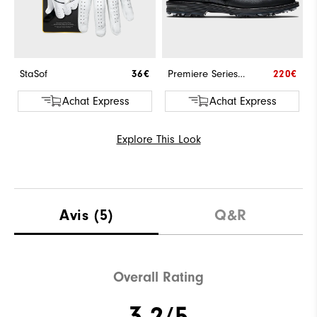
StaSof
36€
Premiere Series Packard
220€
Achat Express
Achat Express
Explore This Look
Avis
(5)
Q&R
Overall Rating
3.2/5