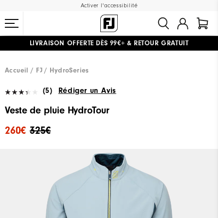
Activer l'accessibilité
LIVRAISON OFFERTE
DÈS 99€+
&
RETOUR GRATUIT
#1 SHOE IN GOLF #1 GLOVE IN GOLF
Accueil
FJ
HydroSeries
(5)
Rédiger un Avis
Veste de pluie HydroTour
260€
325€