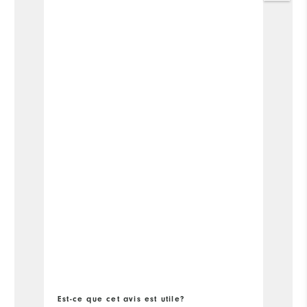
Pl
Co
Du
Pe
Co
pa
Est-ce que cet avis est utile?
Es