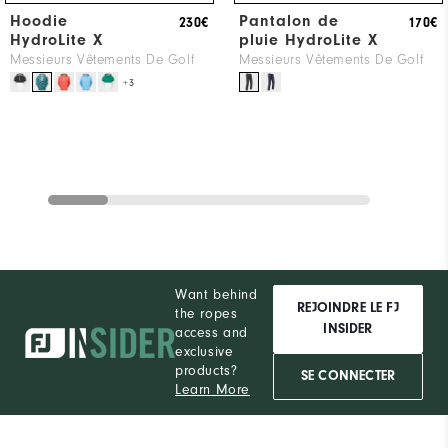
Hoodie
Pantalon de
230€
170€
HydroLite X
pluie HydroLite X
Messieurs Vêtements De Golf
Messieurs Vêtements De Golf
+3
Want behind
REJOINDRE LE FJ
the ropes
INSIDER
access and
exclusive
products?
SE CONNECTER
Learn More